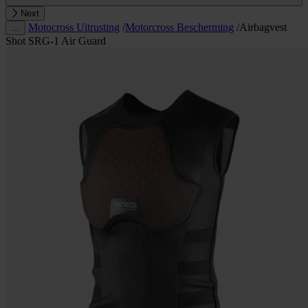
Next
Motocross Uitrusting
/
Motorcross Bescherming
/
Airbagvest
…
Shot SRG-1 Air Guard