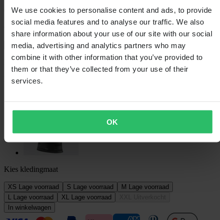
We use cookies to personalise content and ads, to provide
€ 358,99
social media features and to analyse our traffic. We also
€ 399,00
Je bespaart € 40,01
share information about your use of our site with our social
media, advertising and analytics partners who may
Laagsteprijsgarantie
combine it with other information that you’ve provided to
Beperkte voorraad - nog maar 15 over
them or that they’ve collected from your use of their
Kleur
services.
Zwart
OK
Kies kledingmaat
XS
Lage voorraad
S
Lage voorraad
M
Lage voorraad
L
Lage voorraad
XL
Lage voorraad
XXL
Uitverkocht
In winkelwagen