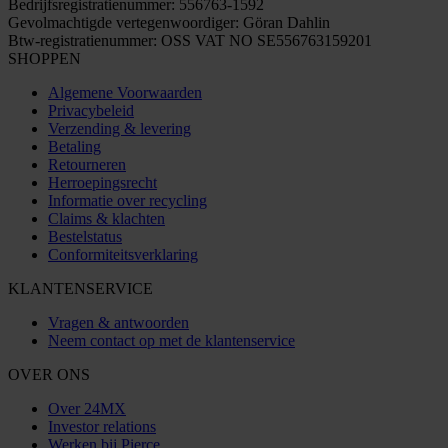
Bedrijfsregistratienummer: 556763-1592
Gevolmachtigde vertegenwoordiger: Göran Dahlin
Btw-registratienummer: OSS VAT NO SE556763159201
SHOPPEN
Algemene Voorwaarden
Privacybeleid
Verzending & levering
Betaling
Retourneren
Herroepingsrecht
Informatie over recycling
Claims & klachten
Bestelstatus
Conformiteitsverklaring
KLANTENSERVICE
Vragen & antwoorden
Neem contact op met de klantenservice
OVER ONS
Over 24MX
Investor relations
Werken bij Pierce