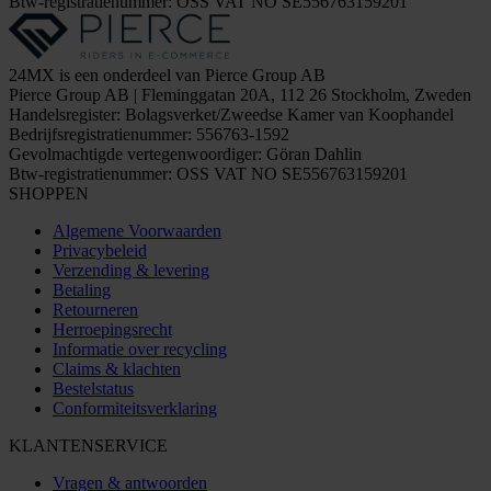
Btw-registratienummer: OSS VAT NO SE556763159201
24MX is een onderdeel van Pierce Group AB
Pierce Group AB | Fleminggatan 20A, 112 26 Stockholm, Zweden
Handelsregister: Bolagsverket/Zweedse Kamer van Koophandel
Bedrijfsregistratienummer: 556763-1592
Gevolmachtigde vertegenwoordiger: Göran Dahlin
Btw-registratienummer: OSS VAT NO SE556763159201
SHOPPEN
Algemene Voorwaarden
Privacybeleid
Verzending & levering
Betaling
Retourneren
Herroepingsrecht
Informatie over recycling
Claims & klachten
Bestelstatus
Conformiteitsverklaring
KLANTENSERVICE
Vragen & antwoorden