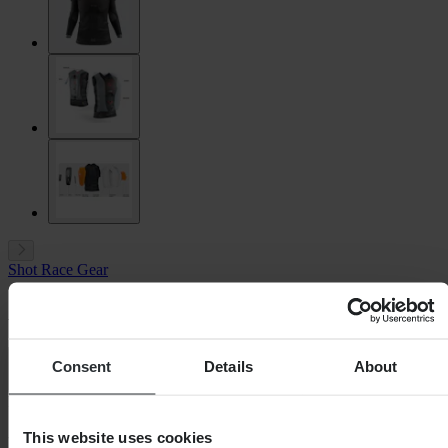
Shot Race Gear
Airbagvest Shot SRG-1 Air Guard
Consent
Details
About
0.0 (0)
Fabrikant-ID: 506-SRG1-09
-10%
This website uses cookies