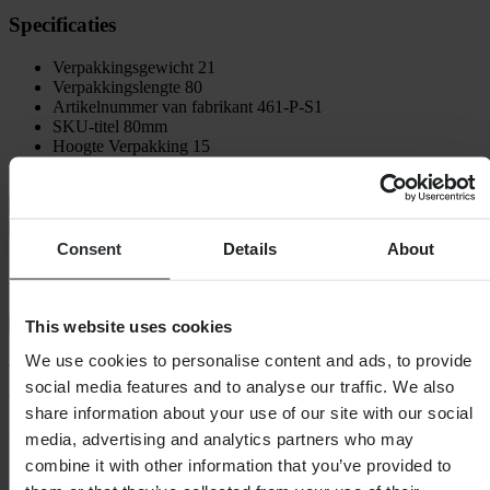
Specificaties
Verpakkingsgewicht
21
Verpakkingslengte
80
Artikelnummer van fabrikant
461-P-S1
SKU-titel
80mm
Hoogte Verpakking
15
Verpakkingsbreedte
25
Verzending & retouren
Veiligheidsinformatie
Consent
Details
About
Klantenbeoordelingen (31)
Toon alleen lokale reviews
This website uses cookies
We use cookies to personalise content and ads, to provide
4.94
van de 5
social media features and to analyse our traffic. We also
share information about your use of our site with our social
Gebaseerd op 31 beoordelingen
media, advertising and analytics partners who may
combine it with other information that you’ve provided to
5