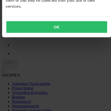
them or that they’ve collected from your use of their
29
4
services.
2
3
0
2
OK
0
1
0
Laden...
SHOPPEN
Algemene Voorwaarden
Privacybeleid
Verzending & levering
Betaling
Retourneren
Herroepingsrecht
Informatie over recycling