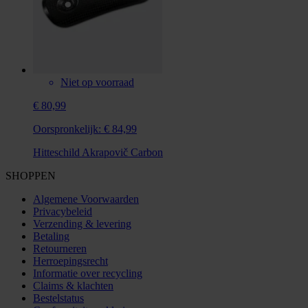
Niet op voorraad
€ 80,99
Oorspronkelijk:
€ 84,99
Hitteschild Akrapovič Carbon
SHOPPEN
Algemene Voorwaarden
Privacybeleid
Verzending & levering
Betaling
Retourneren
Herroepingsrecht
Informatie over recycling
Claims & klachten
Bestelstatus