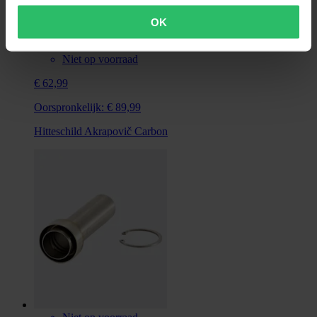
OK
Niet op voorraad
€ 62,99
Oorspronkelijk:
€ 89,99
Hitteschild Akrapovič Carbon