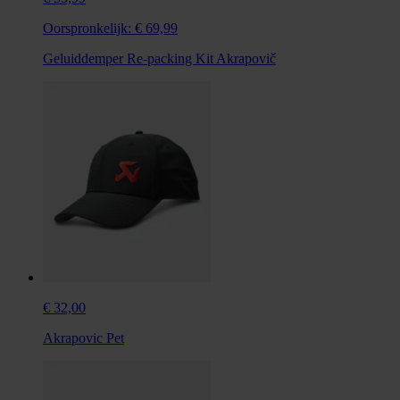
Oorspronkelijk:
€ 69,99
Geluiddemper Re-packing Kit Akrapovič
€ 32,00
Akrapovic Pet