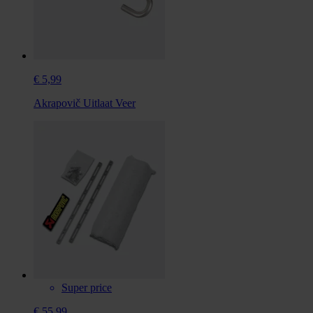
€ 5,99
Akrapovič Uitlaat Veer
Super price
€ 55,99