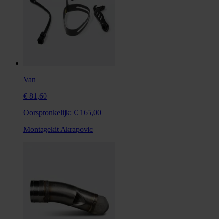
Van
€ 81,60
Oorspronkelijk:
€ 165,00
Montagekit Akrapovic