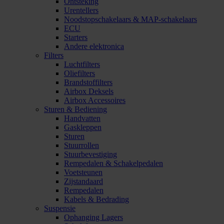
Ontsteking
Urentellers
Noodstopschakelaars & MAP-schakelaars
ECU
Starters
Andere elektronica
Filters
Luchtfilters
Oliefilters
Brandstoffilters
Airbox Deksels
Airbox Accessoires
Sturen & Bediening
Handvatten
Gaskleppen
Sturen
Stuurrollen
Stuurbevestiging
Rempedalen & Schakelpedalen
Voetsteunen
Zijstandaard
Rempedalen
Kabels & Bedrading
Suspensie
Ophanging Lagers