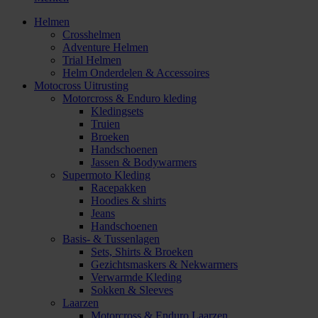
Helmen
Crosshelmen
Adventure Helmen
Trial Helmen
Helm Onderdelen & Accessoires
Motocross Uitrusting
Motorcross & Enduro kleding
Kledingsets
Truien
Broeken
Handschoenen
Jassen & Bodywarmers
Supermoto Kleding
Racepakken
Hoodies & shirts
Jeans
Handschoenen
Basis- & Tussenlagen
Sets, Shirts & Broeken
Gezichtsmaskers & Nekwarmers
Verwarmde Kleding
Sokken & Sleeves
Laarzen
Motorcross & Enduro Laarzen