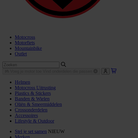
Motocross
Motorfiets
Mountainbike
Outlet
Voeg je motor toe
Vind onderdelen die passen
Helmen
Motocross Uitrusting
Plastics & Stickers
Banden & Wielen
Oliën & Smeermiddelen
Crossonderdelen
Accessoires
Lifestyle & Outdoor
Stel je set samen
NIEUW
Merken