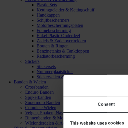
Plastic Sets
Kettinggeleider & Kettingschuif
Handkappen
Schijfbeschermers
Motorbeschermingsplaten
Framebescherming
Enkel Plastic Onderdeel
Zadels & Zadelovertrekken
Bouten & Ringen
Benzinetanks & Tankdoppen
Radiatorbescherming
Stickers
Stickersets
Nummerplaatsticker
Stickervellen & Stickers
Banden & Wielen
Crossbanden
Enduro Banden
Spijkerbanden
Supermoto Banden
Consent
Complete Wielen
Velgen, Spaken, Naven & Lagers
Binnenbanden & Mousses
This website uses cookies
WIelonderdelen & Accessoires