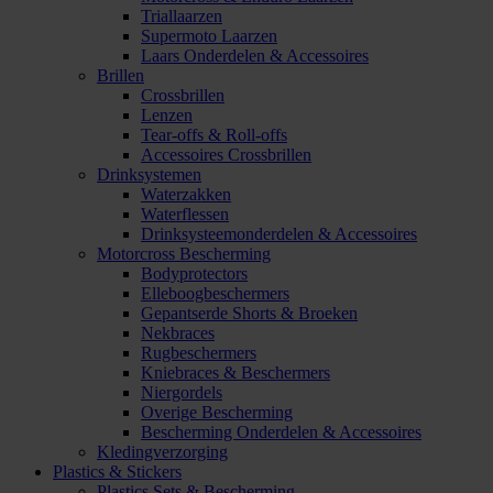
Triallaarzen
Supermoto Laarzen
Laars Onderdelen & Accessoires
Brillen
Crossbrillen
Lenzen
Tear-offs & Roll-offs
Accessoires Crossbrillen
Drinksystemen
Waterzakken
Waterflessen
Drinksysteemonderdelen & Accessoires
Motorcross Bescherming
Bodyprotectors
Elleboogbeschermers
Gepantserde Shorts & Broeken
Nekbraces
Rugbeschermers
Kniebraces & Beschermers
Niergordels
Overige Bescherming
Bescherming Onderdelen & Accessoires
Kledingverzorging
Plastics & Stickers
Plastics Sets & Bescherming