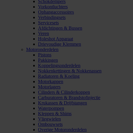
Schokdempers
Vorkontluchters
Ophangaccessoires
Verbindingsets
Servicesets
Afdichtingen & Bussen
Veren
Holeshot Apparaat
Drievoudige Klemmen
Motoronderdelen
Pistons
Pakkingen
Koppelingsonderdelen
Nokkenkettingen & Nokkenassen
Radiatoren & Koeling
Motorkappen
Motorlagers
Cilinders & Cilinderkoppen
Carburatoren & Brandstofinjectie
Krukassen & Drijfstangen
Waterpompen
Kleppen & Shims
Vliegwielen
Ombouwsets
Overige Motoronderdelen