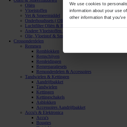
Oliën & Smeermiddelen
We use cookies to personalis
Oliën
Vloeistoffen
information about your use of
Vet & Smeermiddel
other information that you’ve
Onderhoudssets ( Olie & Filter)
Luchtfilter Oliën & Reinigers
Andere Vloeistoffen & Smeermiddelen
Olie, Vloeistof & Smeermiddel Accessoires
Crossonderdelen
Remmen
Remblokken
Remschijven
Remleidingen
Remreparatiesets
Remonderdelen & Accessoires
Tandwielen & Kettingen
Aandrijfpakket
Tandwielen
Kettingen
Kettingschakels
Asblokken
Accessoires Aandrijfpakket
Accu's & Elektronica
Accu's
Bougies