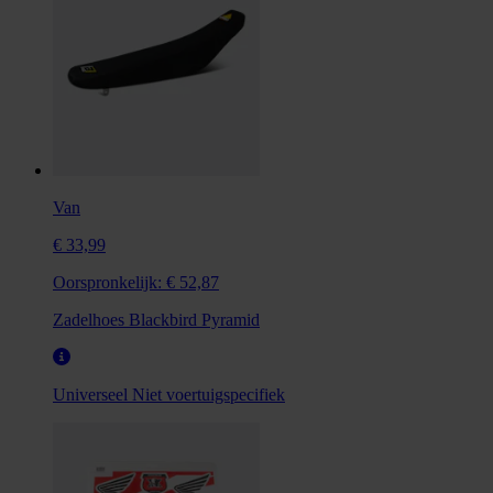
Van
€ 33,99
Oorspronkelijk:
€ 52,87
Zadelhoes Blackbird Pyramid
Universeel
Niet voertuigspecifiek