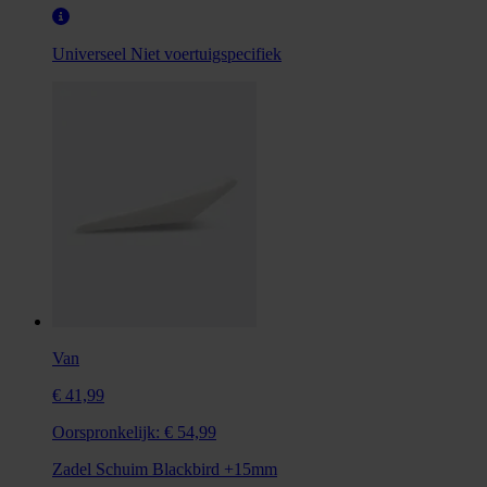
Universeel
Niet voertuigspecifiek
Van
€ 41,99
Oorspronkelijk:
€ 54,99
Zadel Schuim Blackbird +15mm