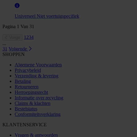
Universeel
Niet voertuigspecifiek
Pagina
1
Van
31
1
2
3
4
Vorige
...
31
Volgende
SHOPPEN
Algemene Voorwaarden
Privacybeleid
Verzending & levering
Betaling
Retourneren
Herroepingsrecht
Informatie over recycling
Claims & klachten
Bestelstatus
Conformiteitsverklaring
KLANTENSERVICE
Vragen & antwoorden