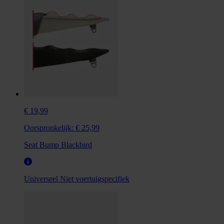
€ 19,99
Oorspronkelijk:
€ 25,99
Seat Bump Blackbird
Universeel
Niet voertuigspecifiek