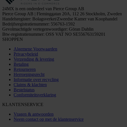
24MX is een onderdeel van Pierce Group AB
Pierce Group AB | Fleminggatan 20A, 112 26 Stockholm, Zweden
Handelsregister: Bolagsverket/Zweedse Kamer van Koophandel
Bedrijfsregistratienummer: 556763-1592
Gevolmachtigde vertegenwoordiger: Göran Dahlin
Btw-registratienummer: OSS VAT NO SE556763159201
SHOPPEN
Algemene Voorwaarden
Privacybeleid
Verzending & levering
Betaling
Retourneren
Herroepingsrecht
Informatie over recycling
Claims & klachten
Bestelstatus
Conformiteitsverklaring
KLANTENSERVICE
Vragen & antwoorden
Neem contact op met de klantenservice