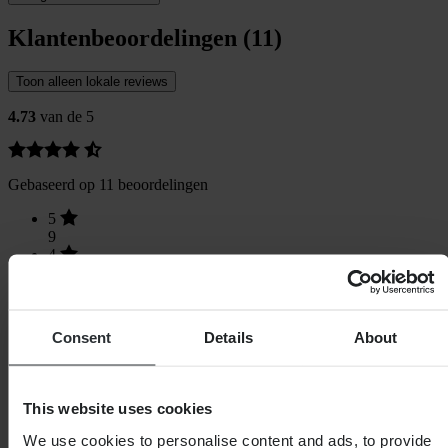
Klantenbeoordelingen (11)
Toon alleen lokale reviews
4.73
van de 5
Gebaseerd op 11 beoordelingen
5
9
4
1
3
1
2
Consent
Details
About
0
1
0
This website uses cookies
We use cookies to personalise content and ads, to provide