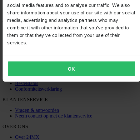
social media features and to analyse our traffic. We also
Laden...
share information about your use of our site with our social
media, advertising and analytics partners who may
combine it with other information that you’ve provided to
SHOPPEN
them or that they’ve collected from your use of their
Algemene Voorwaarden
services.
Privacybeleid
Verzending & levering
Betaling
Retourneren
Herroepingsrecht
OK
Informatie over recycling
Claims & klachten
Bestelstatus
Conformiteitsverklaring
KLANTENSERVICE
Vragen & antwoorden
Neem contact op met de klantenservice
OVER ONS
Over 24MX