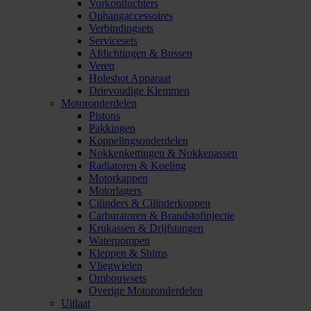
Vorkontluchters
Ophangaccessoires
Verbindingsets
Servicesets
Afdichtingen & Bussen
Veren
Holeshot Apparaat
Drievoudige Klemmen
Motoronderdelen
Pistons
Pakkingen
Koppelingsonderdelen
Nokkenkettingen & Nokkenassen
Radiatoren & Koeling
Motorkappen
Motorlagers
Cilinders & Cilinderkoppen
Carburatoren & Brandstofinjectie
Krukassen & Drijfstangen
Waterpompen
Kleppen & Shims
Vliegwielen
Ombouwsets
Overige Motoronderdelen
Uitlaat