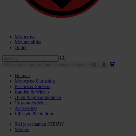
Motocross
Mountainbike
Outlet
Voeg je motor toe
Vind onderdelen die passen
Helmen
Motocross Uitrusting
Plastics & Stickers
Banden & Wielen
Oliën & Smeermiddelen
Crossonderdelen
Accessoires
Lifestyle & Outdoor
Stel je set samen
NIEUW
Merken