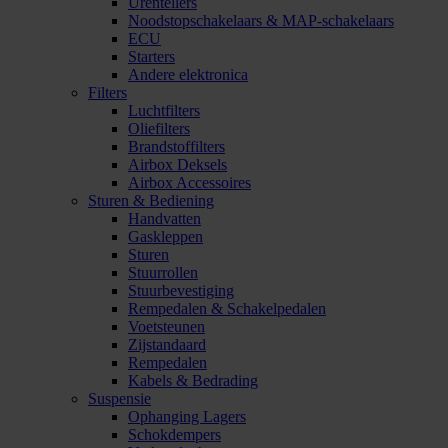
Urentellers
Noodstopschakelaars & MAP-schakelaars
ECU
Starters
Andere elektronica
Filters
Luchtfilters
Oliefilters
Brandstoffilters
Airbox Deksels
Airbox Accessoires
Sturen & Bediening
Handvatten
Gaskleppen
Sturen
Stuurrollen
Stuurbevestiging
Rempedalen & Schakelpedalen
Voetsteunen
Zijstandaard
Rempedalen
Kabels & Bedrading
Suspensie
Ophanging Lagers
Schokdempers