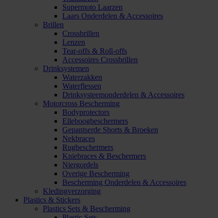
Supermoto Laarzen
Laars Onderdelen & Accessoires
Brillen
Crossbrillen
Lenzen
Tear-offs & Roll-offs
Accessoires Crossbrillen
Drinksystemen
Waterzakken
Waterflessen
Drinksysteemonderdelen & Accessoires
Motorcross Bescherming
Bodyprotectors
Elleboogbeschermers
Gepantserde Shorts & Broeken
Nekbraces
Rugbeschermers
Kniebraces & Beschermers
Niergordels
Overige Bescherming
Bescherming Onderdelen & Accessoires
Kledingverzorging
Plastics & Stickers
Plastics Sets & Bescherming
Plastic Sets