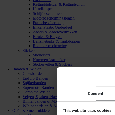
Kettinggeleider & Kettingschuif
Handkappen
Schijfbeschermers
Motorbeschermingsplaten
Framebescherming
Enkel Plastic Onderdeel
Zadels & Zadelovertrekken
Bouten & Ringen
Benzinetanks & Tankdoppen
Radiatorbescherming
Stickers
Stickersets
Nummerplaatsticker
Stickervellen & Stickers
Banden & Wielen
Crossbanden
Enduro Banden
Spijkerbanden
Supermoto Banden
Complete Wielen
Consent
Velgen, Spaken, Naven & Lagers
Binnenbanden & Mousses
WIelonderdelen & Accessoires
This website uses cookies
Oliën & Smeermiddelen