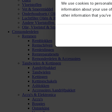
Oliën
We use cookies to personalis
Vloeistoffen
Vet & Smeermiddel
information about your use of
Onderhoudssets ( Olie & Filter)
other information that you’ve
Luchtfilter Oliën & Reinigers
Andere Vloeistoffen & Smeermiddelen
Olie, Vloeistof & Smeermiddel Accessoires
Crossonderdelen
Remmen
Remblokken
Remschijven
Remleidingen
Remreparatiesets
Remonderdelen & Accessoires
Tandwielen & Kettingen
Aandrijfpakket
Tandwielen
Kettingen
Kettingschakels
Asblokken
Accessoires Aandrijfpakket
Accu's & Elektronica
Accu's
Bougies
Ontsteking