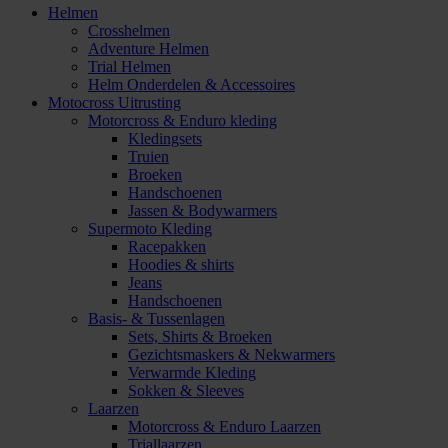
Helmen
Crosshelmen
Adventure Helmen
Trial Helmen
Helm Onderdelen & Accessoires
Motocross Uitrusting
Motorcross & Enduro kleding
Kledingsets
Truien
Broeken
Handschoenen
Jassen & Bodywarmers
Supermoto Kleding
Racepakken
Hoodies & shirts
Jeans
Handschoenen
Basis- & Tussenlagen
Sets, Shirts & Broeken
Gezichtsmaskers & Nekwarmers
Verwarmde Kleding
Sokken & Sleeves
Laarzen
Motorcross & Enduro Laarzen
Triallaarzen