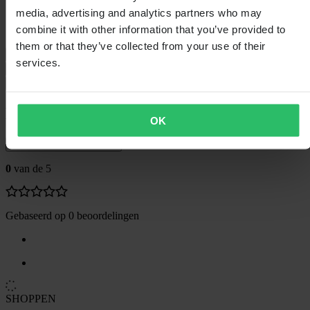
Hoogte Verpakking
85
media, advertising and analytics partners who may
Kledingmaat
S/M
combine it with other information that you’ve provided to
Verpakkingsbreedte
375
them or that they’ve collected from your use of their
Maattabel
services.
Verzending & retouren
Veiligheidsinformatie
Klantenbeoordelingen (0)
OK
Toon alleen lokale reviews
0
van de 5
Gebaseerd op 0 beoordelingen
SHOPPEN