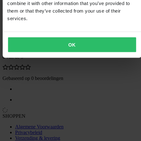
combine it with other information that you’ve provided to
Maattabel
them or that they’ve collected from your use of their
Verzending & retouren
services.
Veiligheidsinformatie
Klantenbeoordelingen (0)
OK
Toon alleen lokale reviews
0
van de 5
Gebaseerd op 0 beoordelingen
SHOPPEN
Algemene Voorwaarden
Privacybeleid
Verzending & levering