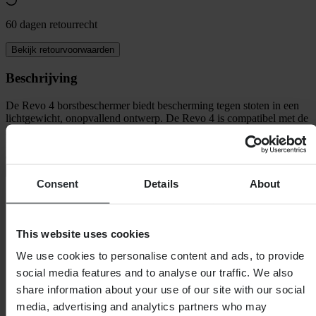
60 dagen retourrecht
Bekijk retourvoorwaarden
Beschrijving
De Revo 4 borstbeschermer biedt bescherming tegen stoten in een
lichtgewicht, onopvallend ontwerp. De Revo 4 is compatibel met de
Race Collar, wat betekent dat hij strategisch is ontworpen voor EVS
racekragen en de meeste nekbeugels. Het buitenimpactscherm van
de Revo 4 en de
+
Volledige beschrijving weergeven
Consent
Details
About
Specificaties
Verpakkingsgewicht
395
This website uses cookies
Kleur
Wit
Certificering
CE EN 14021
We use cookies to personalise content and ads, to provide
Verpakkingslengte
350
social media features and to analyse our traffic. We also
Hoogte Verpakking
125
Kledingmaat
L/XL
share information about your use of our site with our social
Verpakkingsbreedte
270
media, advertising and analytics partners who may