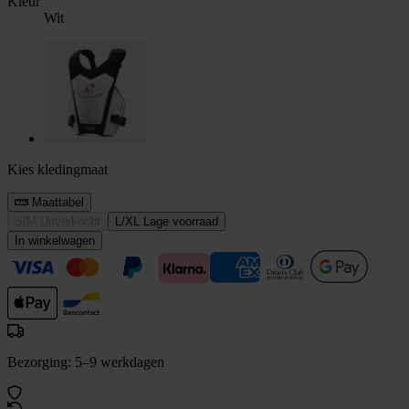
Kleur
Wit
Kies kledingmaat
Maattabel
S/M
Uitverkocht
L/XL
Lage voorraad
In winkelwagen
Bezorging: 5–9 werkdagen