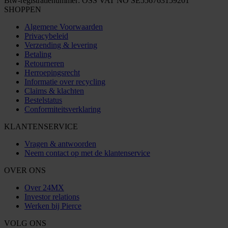
Btw-registratienummer: OSS VAT NO SE556763159201
SHOPPEN
Algemene Voorwaarden
Privacybeleid
Verzending & levering
Betaling
Retourneren
Herroepingsrecht
Informatie over recycling
Claims & klachten
Bestelstatus
Conformiteitsverklaring
KLANTENSERVICE
Vragen & antwoorden
Neem contact op met de klantenservice
OVER ONS
Over 24MX
Investor relations
Werken bij Pierce
VOLG ONS