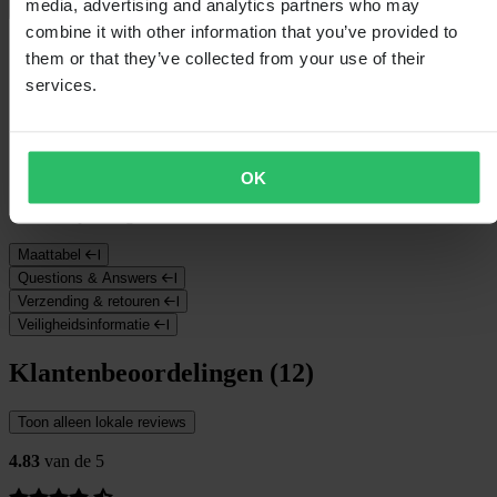
media, advertising and analytics partners who may
+
Volledige beschrijving weergeven
combine it with other information that you’ve provided to
Specificaties
them or that they’ve collected from your use of their
services.
Verpakkingsgewicht
803
Kleur
Zwart
Certificering
CE EN 1621-2 Level 1, CE EN 1621-3 Level 1
Verpakkingslengte
435
Hoogte Verpakking
105
OK
Kledingmaat
S/M
Verpakkingsbreedte
345
Maattabel
Questions & Answers
Verzending & retouren
Veiligheidsinformatie
Klantenbeoordelingen (12)
Toon alleen lokale reviews
4.83
van de 5