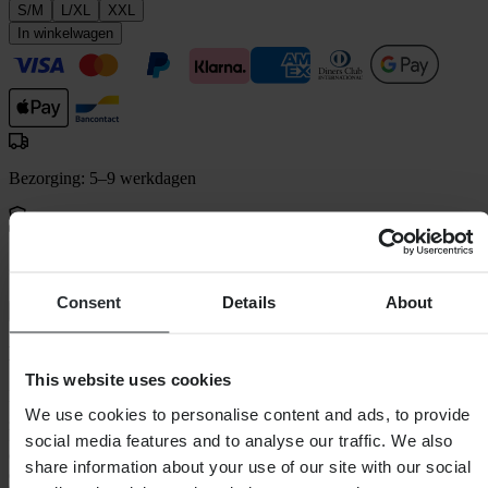
S/M
L/XL
XXL
In winkelwagen
Bezorging: 5–9 werkdagen
60 dagen retourrecht
Consent
Details
About
Bekijk retourvoorwaarden
Beschrijving
This website uses cookies
De ReaFlex Borstbeschermer is een lichtgewicht, CE-
We use cookies to personalise content and ads, to provide
gecertificeerde impactbeschermer met gewatteerde zijbescherming.
Het impactmateriaal is Leatt ontwikkeld, ReaFlex, dat reageert, door
social media features and to analyse our traffic. We also
energie te absorberen onder impact, maar is extreem comfortabel
share information about your use of our site with our social
door zijn flexibiliteit. Dit