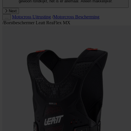
gewoon rondkijkt, het is er allemaal. Alleen makkelijker.
Next
Motocross Uitrusting
/
Motorcross Bescherming
…
/
Borstbeschermer Leatt ReaFlex MX