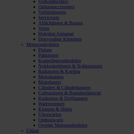
Vorkontluchters
Ophangaccessoires
Verbindingsets
Servicesets
Afdichtingen & Bussen
Veren
Holeshot Apparaat
Drievoudige Klemmen
Motoronderdelen
Pistons
Pakkingen
Koppelingsonderdelen
Nokkenkettingen & Nokkenassen
Radiatoren & Koeling
Motorkappen
Motorlagers
Cilinders & Cilinderkoppen
Carburatoren & Brandstofinjectie
Krukassen & Drijfstangen
Waterpompen
Kleppen & Shims
Vliegwielen
Ombouwsets
Overige Motoronderdelen
Uitlaat