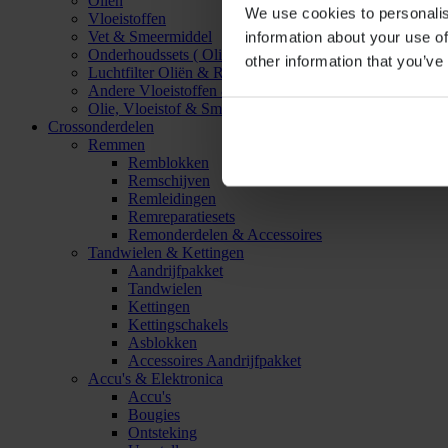
Oliën
We use cookies to personalis
Vloeistoffen
Vet & Smeermiddel
information about your use of
Onderhoudssets ( Olie & Filter)
other information that you’ve
Luchtfilter Oliën & Reinigers
Andere Vloeistoffen & Smeermiddelen
Olie, Vloeistof & Smeermiddel Accessoires
Crossonderdelen
Remmen
Remblokken
Remschijven
Remleidingen
Remreparatiesets
Remonderdelen & Accessoires
Tandwielen & Kettingen
Aandrijfpakket
Tandwielen
Kettingen
Kettingschakels
Asblokken
Accessoires Aandrijfpakket
Accu's & Elektronica
Accu's
Bougies
Ontsteking