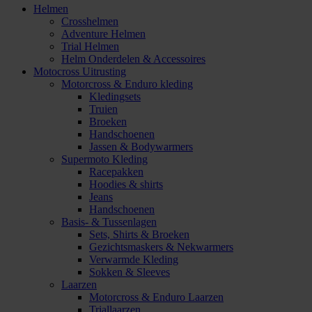
Helmen
Crosshelmen
Adventure Helmen
Trial Helmen
Helm Onderdelen & Accessoires
Motocross Uitrusting
Motorcross & Enduro kleding
Kledingsets
Truien
Broeken
Handschoenen
Jassen & Bodywarmers
Supermoto Kleding
Racepakken
Hoodies & shirts
Jeans
Handschoenen
Basis- & Tussenlagen
Sets, Shirts & Broeken
Gezichtsmaskers & Nekwarmers
Verwarmde Kleding
Sokken & Sleeves
Laarzen
Motorcross & Enduro Laarzen
Triallaarzen