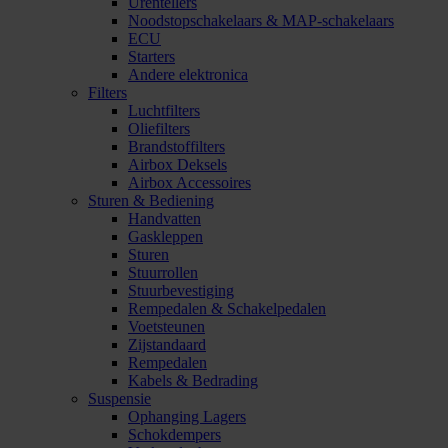
Urentellers
Noodstopschakelaars & MAP-schakelaars
ECU
Starters
Andere elektronica
Filters
Luchtfilters
Oliefilters
Brandstoffilters
Airbox Deksels
Airbox Accessoires
Sturen & Bediening
Handvatten
Gaskleppen
Sturen
Stuurrollen
Stuurbevestiging
Rempedalen & Schakelpedalen
Voetsteunen
Zijstandaard
Rempedalen
Kabels & Bedrading
Suspensie
Ophanging Lagers
Schokdempers