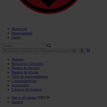
Motocross
Mountainbike
Outlet
Voeg je motor toe
Vind onderdelen die passen
Helmen
Motocross Uitrusting
Plastics & Stickers
Banden & Wielen
Oliën & Smeermiddelen
Crossonderdelen
Accessoires
Lifestyle & Outdoor
Stel je set samen
NIEUW
Merken