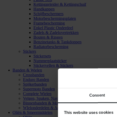
Kettinggeleider & Kettingschuif
Handkappen
Schijfbeschermers
Motorbeschermingsplaten
Framebescherming
Enkel Plastic Onderdeel
Zadels & Zadelovertrekken
Bouten & Ringen
Benzinetanks & Tankdoppen
Radiatorbescherming
Stickers
Stickersets
Nummerplaatsticker
Stickervellen & Stickers
Banden & Wielen
Crossbanden
Enduro Banden
Spijkerbanden
Supermoto Banden
Complete Wielen
Consent
Velgen, Spaken, Naven & Lagers
Binnenbanden & Mousses
WIelonderdelen & Accessoires
This website uses cookies
Oliën & Smeermiddelen