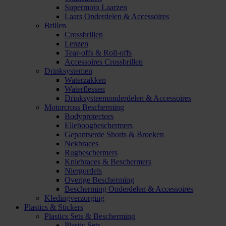
Supermoto Laarzen
Laars Onderdelen & Accessoires
Brillen
Crossbrillen
Lenzen
Tear-offs & Roll-offs
Accessoires Crossbrillen
Drinksystemen
Waterzakken
Waterflessen
Drinksysteemonderdelen & Accessoires
Motorcross Bescherming
Bodyprotectors
Elleboogbeschermers
Gepantserde Shorts & Broeken
Nekbraces
Rugbeschermers
Kniebraces & Beschermers
Niergordels
Overige Bescherming
Bescherming Onderdelen & Accessoires
Kledingverzorging
Plastics & Stickers
Plastics Sets & Bescherming
Plastic Sets