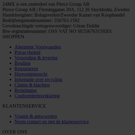
24MX is een onderdeel van Pierce Group AB
Pierce Group AB | Fleminggatan 20A, 112 26 Stockholm, Zweden
Handelsregister: Bolagsverket/Zweedse Kamer van Koophandel
Bedrijfsregistratienummer: 556763-1592
Gevolmachtigde vertegenwoordiger: Göran Dahlin
Btw-registratienummer: OSS VAT NO SE556763159201
SHOPPEN
Algemene Voorwaarden
Privacybeleid
Verzending & levering
Betaling
Retourneren
Herroepingsrecht
Informatie over recycling
Claims & klachten
Bestelstatus
Conformiteitsverklaring
KLANTENSERVICE
Vragen & antwoorden
Neem contact op met de klantenservice
OVER ONS