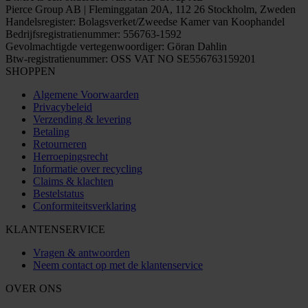
Pierce Group AB | Fleminggatan 20A, 112 26 Stockholm, Zweden
Handelsregister: Bolagsverket/Zweedse Kamer van Koophandel
Bedrijfsregistratienummer: 556763-1592
Gevolmachtigde vertegenwoordiger: Göran Dahlin
Btw-registratienummer: OSS VAT NO SE556763159201
SHOPPEN
Algemene Voorwaarden
Privacybeleid
Verzending & levering
Betaling
Retourneren
Herroepingsrecht
Informatie over recycling
Claims & klachten
Bestelstatus
Conformiteitsverklaring
KLANTENSERVICE
Vragen & antwoorden
Neem contact op met de klantenservice
OVER ONS