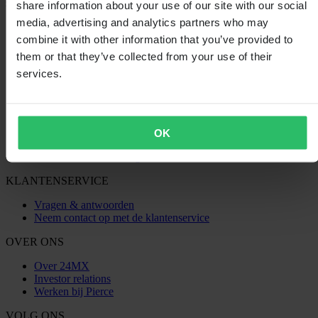
share information about your use of our site with our social
SHOPPEN
media, advertising and analytics partners who may
combine it with other information that you’ve provided to
Algemene Voorwaarden
Privacybeleid
them or that they’ve collected from your use of their
Verzending & levering
services.
Betaling
Retourneren
Herroepingsrecht
Informatie over recycling
Claims & klachten
OK
Bestelstatus
Conformiteitsverklaring
KLANTENSERVICE
Vragen & antwoorden
Neem contact op met de klantenservice
OVER ONS
Over 24MX
Investor relations
Werken bij Pierce
VOLG ONS