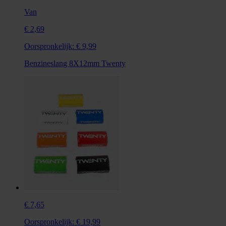
Van
€ 2,69
Oorspronkelijk:
€ 9,99
Benzineslang 8X12mm Twenty
€ 7,65
Oorspronkelijk:
€ 19,99