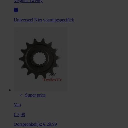
Velglint Twenty
Universeel
Niet voertuigspecifiek
Super price
Van
€ 3,99
Oorspronkelijk:
€ 29,99