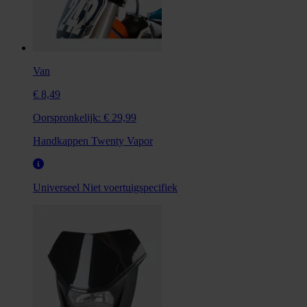
Van
€ 8,49
Oorspronkelijk:
€ 29,99
Handkappen Twenty Vapor
Universeel
Niet voertuigspecifiek