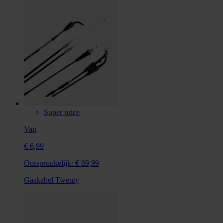
Super price
Van
€ 6,99
Oorspronkelijk:
€ 89,99
Gaskabel Twenty