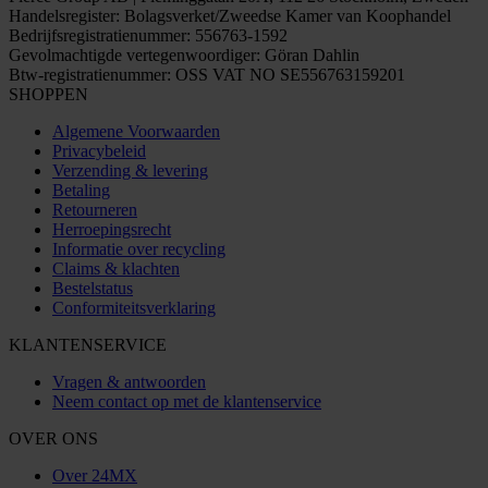
Handelsregister: Bolagsverket/Zweedse Kamer van Koophandel
Bedrijfsregistratienummer: 556763-1592
Gevolmachtigde vertegenwoordiger: Göran Dahlin
Btw-registratienummer: OSS VAT NO SE556763159201
SHOPPEN
Algemene Voorwaarden
Privacybeleid
Verzending & levering
Betaling
Retourneren
Herroepingsrecht
Informatie over recycling
Claims & klachten
Bestelstatus
Conformiteitsverklaring
KLANTENSERVICE
Vragen & antwoorden
Neem contact op met de klantenservice
OVER ONS
Over 24MX