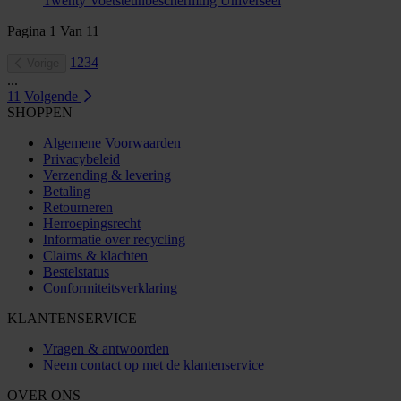
Twenty Voetsteunbescherming Universeel
Pagina
1
Van
11
1
2
3
4
Vorige
...
11
Volgende
SHOPPEN
Algemene Voorwaarden
Privacybeleid
Verzending & levering
Betaling
Retourneren
Herroepingsrecht
Informatie over recycling
Claims & klachten
Bestelstatus
Conformiteitsverklaring
KLANTENSERVICE
Vragen & antwoorden
Neem contact op met de klantenservice
OVER ONS