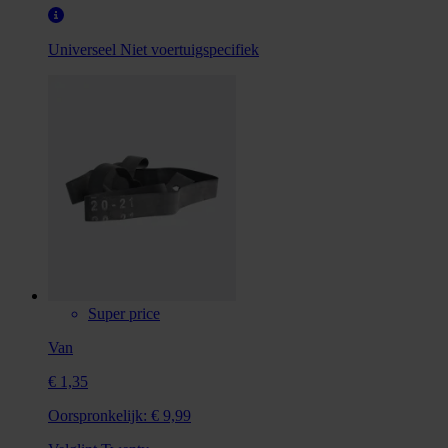
Universeel
Niet voertuigspecifiek
Super price
Van
€ 1,35
Oorspronkelijk:
€ 9,99