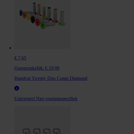
€ 7,65
Oorspronkelijk:
€ 19,99
Handvat Twenty Duo Comp Diamond
Universeel
Niet voertuigspecifiek