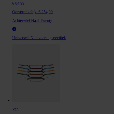
€ 84,99
Oorspronkelijk:
€ 254,99
Achterwiel Naaf Twenty
Universeel
Niet voertuigspecifiek
Van