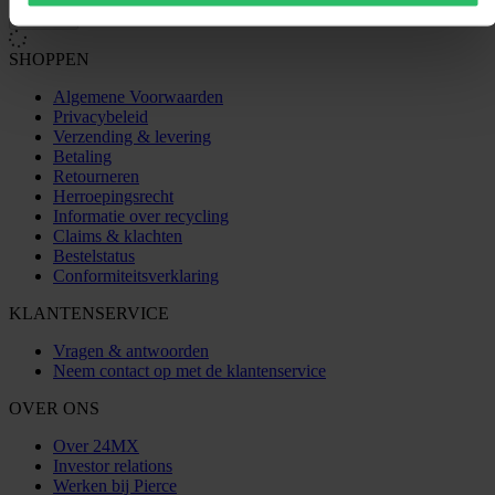
Laden...
SHOPPEN
Algemene Voorwaarden
Privacybeleid
Verzending & levering
Betaling
Retourneren
Herroepingsrecht
Informatie over recycling
Claims & klachten
Bestelstatus
Conformiteitsverklaring
KLANTENSERVICE
Vragen & antwoorden
Neem contact op met de klantenservice
OVER ONS
Over 24MX
Investor relations
Werken bij Pierce