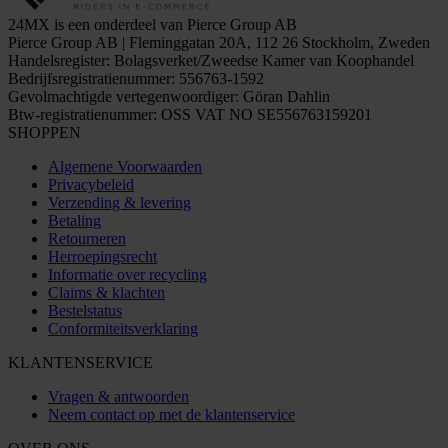
24MX is een onderdeel van Pierce Group AB
Pierce Group AB | Fleminggatan 20A, 112 26 Stockholm, Zweden
Handelsregister: Bolagsverket/Zweedse Kamer van Koophandel
Bedrijfsregistratienummer: 556763-1592
Gevolmachtigde vertegenwoordiger: Göran Dahlin
Btw-registratienummer: OSS VAT NO SE556763159201
SHOPPEN
Algemene Voorwaarden
Privacybeleid
Verzending & levering
Betaling
Retourneren
Herroepingsrecht
Informatie over recycling
Claims & klachten
Bestelstatus
Conformiteitsverklaring
KLANTENSERVICE
Vragen & antwoorden
Neem contact op met de klantenservice