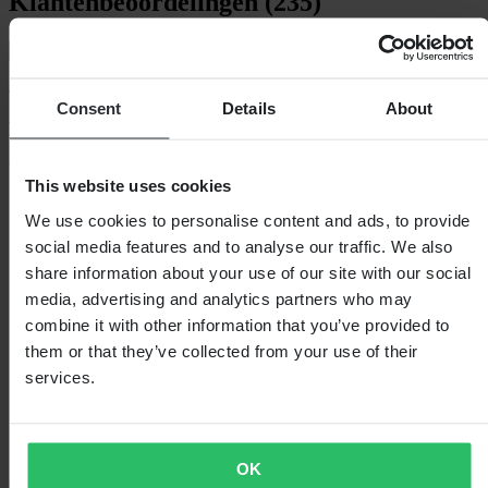
Klantenbeoordelingen (235)
Toon alleen lokale reviews
4.71
van de 5
Consent
Details
About
Gebaseerd op 235 beoordelingen
This website uses cookies
5
183
We use cookies to personalise content and ads, to provide
4
social media features and to analyse our traffic. We also
36
share information about your use of our site with our social
3
16
media, advertising and analytics partners who may
2
combine it with other information that you’ve provided to
0
them or that they’ve collected from your use of their
1
0
services.
OK