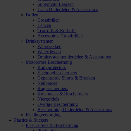
Supermoto Laarzen
Laars Onderdelen & Accessoires
Brillen
Crossbrillen
Lenzen
Tear-offs & Roll-offs
Accessoires Crossbrillen
Drinksystemen
Waterzakken
Waterflessen
Drinksysteemonderdelen & Accessoires
Motorcross Bescherming
Bodyprotectors
Elleboogbeschermers
Gepantserde Shorts & Broeken
Nekbraces
Rugbeschermers
Kniebraces & Beschermers
Niergordels
Overige Bescherming
Bescherming Onderdelen & Accessoires
Kledingverzorging
Plastics & Stickers
Plastics Sets & Bescherming
Plastic Sets