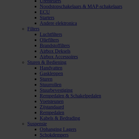
Urentellers
Noodstopschakelaars & MAP-schakelaars
ECU
Starters
Andere elektronica
Filters
Luchtfilters
Oliefilters
Brandstoffilters
Airbox Deksels
Airbox Accessoires
Sturen & Bediening
Handvatten
Gaskleppen
Sturen
Stuurrollen
Stuurbevestiging
Rempedalen & Schakelpedalen
Voetsteunen
Zijstandaard
Rempedalen
Kabels & Bedrading
Suspensie
Ophanging Lagers
Schokdempers