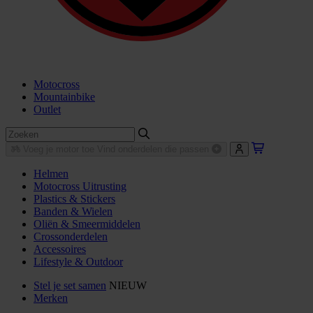
Motocross
Mountainbike
Outlet
Voeg je motor toe
Vind onderdelen die passen
Helmen
Motocross Uitrusting
Plastics & Stickers
Banden & Wielen
Oliën & Smeermiddelen
Crossonderdelen
Accessoires
Lifestyle & Outdoor
Stel je set samen
NIEUW
Merken