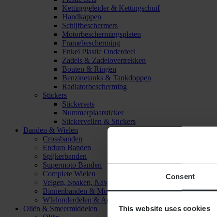
Kettinggeleider & Kettingschuif
Handkappen
Schijfbeschermers
Motorbeschermingsplaten
Framebescherming
Enkel Plastic Onderdeel
Zadels & Zadelovertrekken
Bouten & Ringen
Benzinetanks & Tankdoppen
Radiatorbescherming
Stickers
Stickersets
Nummerplaatsticker
Stickervellen & Stickers
Banden & Wielen
Crossbanden
Enduro Banden
Spijkerbanden
Supermoto Banden
Complete Wielen
Consent
Velgen, Spaken, Naven & Lagers
Binnenbanden & Mousses
WIelonderdelen & Accessoires
This website uses cookies
Oliën & Smeermiddelen