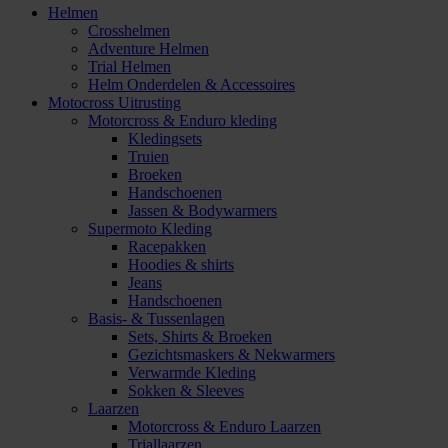
Helmen
Crosshelmen
Adventure Helmen
Trial Helmen
Helm Onderdelen & Accessoires
Motocross Uitrusting
Motorcross & Enduro kleding
Kledingsets
Truien
Broeken
Handschoenen
Jassen & Bodywarmers
Supermoto Kleding
Racepakken
Hoodies & shirts
Jeans
Handschoenen
Basis- & Tussenlagen
Sets, Shirts & Broeken
Gezichtsmaskers & Nekwarmers
Verwarmde Kleding
Sokken & Sleeves
Laarzen
Motorcross & Enduro Laarzen
Triallaarzen