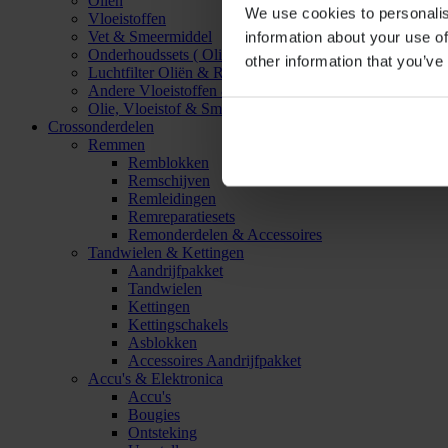
Oliën
We use cookies to personalis
Vloeistoffen
Vet & Smeermiddel
information about your use of
Onderhoudssets ( Olie & Filter)
other information that you’ve
Luchtfilter Oliën & Reinigers
Andere Vloeistoffen & Smeermiddelen
Olie, Vloeistof & Smeermiddel Accessoires
Crossonderdelen
Remmen
Remblokken
Remschijven
Remleidingen
Remreparatiesets
Remonderdelen & Accessoires
Tandwielen & Kettingen
Aandrijfpakket
Tandwielen
Kettingen
Kettingschakels
Asblokken
Accessoires Aandrijfpakket
Accu's & Elektronica
Accu's
Bougies
Ontsteking