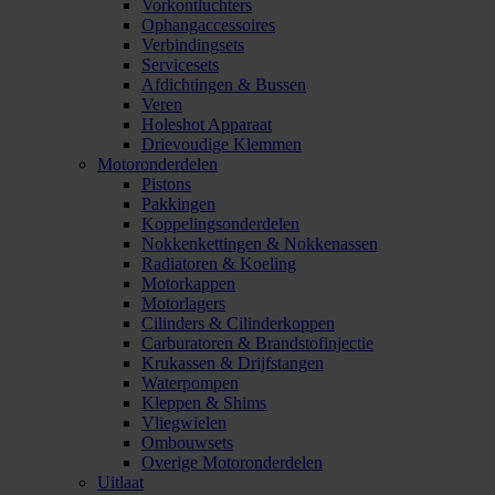
Vorkontluchters
Ophangaccessoires
Verbindingsets
Servicesets
Afdichtingen & Bussen
Veren
Holeshot Apparaat
Drievoudige Klemmen
Motoronderdelen
Pistons
Pakkingen
Koppelingsonderdelen
Nokkenkettingen & Nokkenassen
Radiatoren & Koeling
Motorkappen
Motorlagers
Cilinders & Cilinderkoppen
Carburatoren & Brandstofinjectie
Krukassen & Drijfstangen
Waterpompen
Kleppen & Shims
Vliegwielen
Ombouwsets
Overige Motoronderdelen
Uitlaat