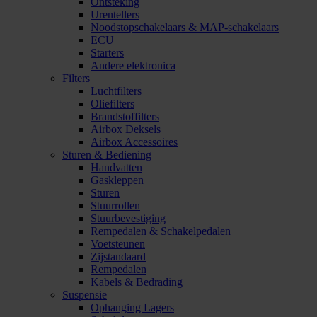
Ontsteking
Urentellers
Noodstopschakelaars & MAP-schakelaars
ECU
Starters
Andere elektronica
Filters
Luchtfilters
Oliefilters
Brandstoffilters
Airbox Deksels
Airbox Accessoires
Sturen & Bediening
Handvatten
Gaskleppen
Sturen
Stuurrollen
Stuurbevestiging
Rempedalen & Schakelpedalen
Voetsteunen
Zijstandaard
Rempedalen
Kabels & Bedrading
Suspensie
Ophanging Lagers