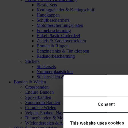
Plastic Sets
Kettinggeleider & Kettingschuif
Handkappen
Schijfbeschermers
Motorbeschermingsplaten
Framebescherming
Enkel Plastic Onderdeel
Zadels & Zadelovertrekken
Bouten & Ringen
Benzinetanks & Tankdoppen
Radiatorbescherming
Stickers
Stickersets
Nummerplaatsticker
Stickervellen & Stickers
Banden & Wielen
Crossbanden
Enduro Banden
Spijkerbanden
Supermoto Banden
Consent
Complete Wielen
Velgen, Spaken, Naven & Lagers
Binnenbanden & Mousses
This website uses cookies
WIelonderdelen & Accessoires