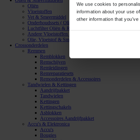
Oliën & Smeermiddelen
We use cookies to personalis
Oliën
Vloeistoffen
information about your use of
Vet & Smeermiddel
other information that you’ve
Onderhoudssets ( Olie & Filter)
Luchtfilter Oliën & Reinigers
Andere Vloeistoffen & Smeermiddelen
Olie, Vloeistof & Smeermiddel Accessoires
Crossonderdelen
Remmen
Remblokken
Remschijven
Remleidingen
Remreparatiesets
Remonderdelen & Accessoires
Tandwielen & Kettingen
Aandrijfpakket
Tandwielen
Kettingen
Kettingschakels
Asblokken
Accessoires Aandrijfpakket
Accu's & Elektronica
Accu's
Bougies