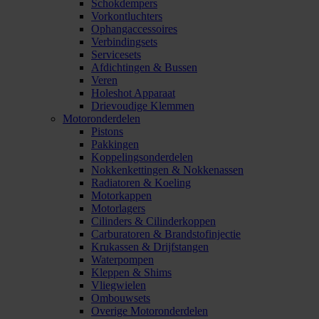
Schokdempers
Vorkontluchters
Ophangaccessoires
Verbindingsets
Servicesets
Afdichtingen & Bussen
Veren
Holeshot Apparaat
Drievoudige Klemmen
Motoronderdelen
Pistons
Pakkingen
Koppelingsonderdelen
Nokkenkettingen & Nokkenassen
Radiatoren & Koeling
Motorkappen
Motorlagers
Cilinders & Cilinderkoppen
Carburatoren & Brandstofinjectie
Krukassen & Drijfstangen
Waterpompen
Kleppen & Shims
Vliegwielen
Ombouwsets
Overige Motoronderdelen