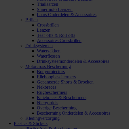
Triallaarzen
Supermoto Laarzen
Laars Onderdelen & Accessoires
Brillen
Crossbrillen
Lenzen
Tear-offs & Roll-offs
Accessoires Crossbrillen
Drinksystemen
Waterzakken
Waterflessen
Drinksysteemonderdelen & Accessoires
Motorcross Bescherming
Bodyprotectors
Elleboogbeschermers
Gepantserde Shorts & Broeken
Nekbraces
Rugbeschermers
Kniebraces & Beschermers
Niergordels
Overige Bescherming
Bescherming Onderdelen & Accessoires
Kledingverzorging
Plastics & Stickers
Plastics Sets & Bescherming