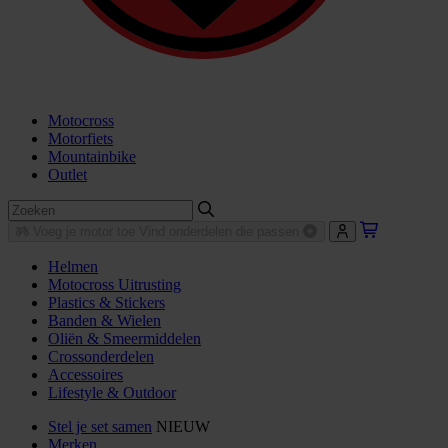
Motocross
Motorfiets
Mountainbike
Outlet
Voeg je motor toe
Vind onderdelen die passen
Helmen
Motocross Uitrusting
Plastics & Stickers
Banden & Wielen
Oliën & Smeermiddelen
Crossonderdelen
Accessoires
Lifestyle & Outdoor
Stel je set samen
NIEUW
Merken