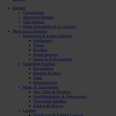
Helmen
Crosshelmen
Adventure Helmen
Trial Helmen
Helm Onderdelen & Accessoires
Motocross Uitrusting
Motorcross & Enduro kleding
Kledingsets
Truien
Broeken
Handschoenen
Jassen & Bodywarmers
Supermoto Kleding
Racepakken
Hoodies & shirts
Jeans
Handschoenen
Basis- & Tussenlagen
Sets, Shirts & Broeken
Gezichtsmaskers & Nekwarmers
Verwarmde Kleding
Sokken & Sleeves
Laarzen
Motorcross & Enduro Laarzen