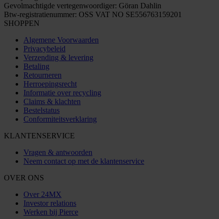
Gevolmachtigde vertegenwoordiger: Göran Dahlin
Btw-registratienummer: OSS VAT NO SE556763159201
SHOPPEN
Algemene Voorwaarden
Privacybeleid
Verzending & levering
Betaling
Retourneren
Herroepingsrecht
Informatie over recycling
Claims & klachten
Bestelstatus
Conformiteitsverklaring
KLANTENSERVICE
Vragen & antwoorden
Neem contact op met de klantenservice
OVER ONS
Over 24MX
Investor relations
Werken bij Pierce