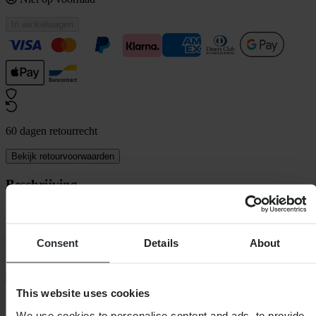
In winkelwagen
60 dagen retourrecht
Bekijk retourvoorwaarden
Beschrijving
ARmatic is geboren uit de, in het kampioenschap bewezen,
ARMEGA en verlegt grenzen in crossbrilinnovatie. Voortbouwend
op het succes van ARMEGA's 3-D gegoten lenstechnologie, zorgt
Consent
Details
About
ARmatic voor het meest nauwkeurige zicht in motorcross. ARmatic
is ontworpen met een revolutionair
+
Volledige beschrijving weergeven
This website uses cookies
Specificaties
We use cookies to personalise content and ads, to provide