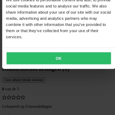
social media features and to analyse our traffic. We also
Verpakkingsgewicht
332
Type lens
3D-gevormd
share information about your use of our site with our social
Afscheurbaar
Ja
media, advertising and analytics partners who may
Kleur
Rood
combine it with other information that you’ve provided to
Certificering
None
Hoogte Verpakking
115
them or that they’ve collected from your use of their
Lenskleur
Rood spiegelend
services.
Verpakkingslengte
250
Verpakkingsbreedte
125
Verzending & retouren
Veiligheidsinformatie
OK
Klantenbeoordelingen (0)
Toon alleen lokale reviews
0
van de 5
Gebaseerd op 0 beoordelingen