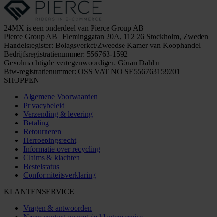
24MX is een onderdeel van Pierce Group AB
Pierce Group AB | Fleminggatan 20A, 112 26 Stockholm, Zweden
Handelsregister: Bolagsverket/Zweedse Kamer van Koophandel
Bedrijfsregistratienummer: 556763-1592
Gevolmachtigde vertegenwoordiger: Göran Dahlin
Btw-registratienummer: OSS VAT NO SE556763159201
SHOPPEN
Algemene Voorwaarden
Privacybeleid
Verzending & levering
Betaling
Retourneren
Herroepingsrecht
Informatie over recycling
Claims & klachten
Bestelstatus
Conformiteitsverklaring
KLANTENSERVICE
Vragen & antwoorden
Neem contact op met de klantenservice