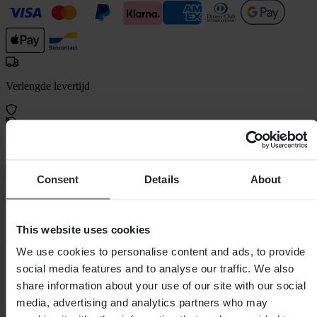
Verlengde levertijd
60 dagen retourrecht
Bekijk retourvoorwaarden
Consent
Details
About
Beschrijving
• Allernieuwste Cross & Mountainbike bril voor de hoogste eisen op
This website uses cookies
de baan
We use cookies to personalise content and ads, to provide
• Maximaal gezichtsveld en optimale ventilatie
• Maximale bescherming en duurzaamheid dankzij de impact- en
social media features and to analyse our traffic. We also
krasbestendige 1,8 mm geïnjecteerde lens met anti-condens coating,
share information about your use of our site with our social
100% UV-bescherming
media, advertising and analytics partners who may
• Perfecte en