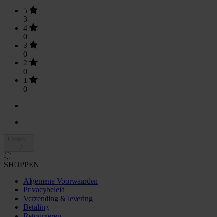
5
3
4
0
3
0
2
0
1
0
Laden...
SHOPPEN
Algemene Voorwaarden
Privacybeleid
Verzending & levering
Betaling
Retourneren