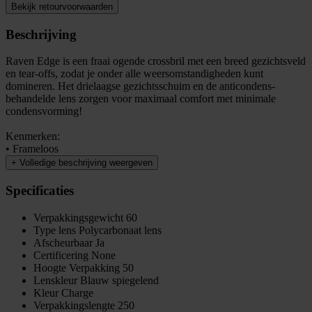
Bekijk retourvoorwaarden
Beschrijving
Raven Edge is een fraai ogende crossbril met een breed gezichtsveld
en tear-offs, zodat je onder alle weersomstandigheden kunt
domineren. Het drielaagse gezichtsschuim en de anticondens-
behandelde lens zorgen voor maximaal comfort met minimale
condensvorming!
Kenmerken:
• Frameloos
+
Volledige beschrijving weergeven
Specificaties
Verpakkingsgewicht
60
Type lens
Polycarbonaat lens
Afscheurbaar
Ja
Certificering
None
Hoogte Verpakking
50
Lenskleur
Blauw spiegelend
Kleur
Charge
Verpakkingslengte
250