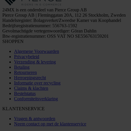
24MX is een onderdeel van Pierce Group AB
Pierce Group AB | Fleminggatan 20A, 112 26 Stockholm, Zweden
Handelsregister: Bolagsverket/Zweedse Kamer van Koophandel
Bedrijfsregistratienummer: 556763-1592
Gevolmachtigde vertegenwoordiger: Göran Dahlin
Btw-registratienummer: OSS VAT NO SE556763159201
SHOPPEN
Algemene Voorwaarden
Privacybeleid
Verzending & levering
Betaling
Retourneren
Herroepingsrecht
Informatie over recycling
Claims & klachten
Bestelstatus
Conformiteitsverklaring
KLANTENSERVICE
Vragen & antwoorden
Neem contact op met de klantenservice