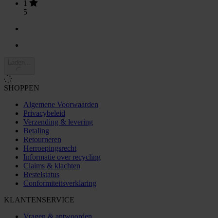
1
5
Laden...
SHOPPEN
Algemene Voorwaarden
Privacybeleid
Verzending & levering
Betaling
Retourneren
Herroepingsrecht
Informatie over recycling
Claims & klachten
Bestelstatus
Conformiteitsverklaring
KLANTENSERVICE
Vragen & antwoorden