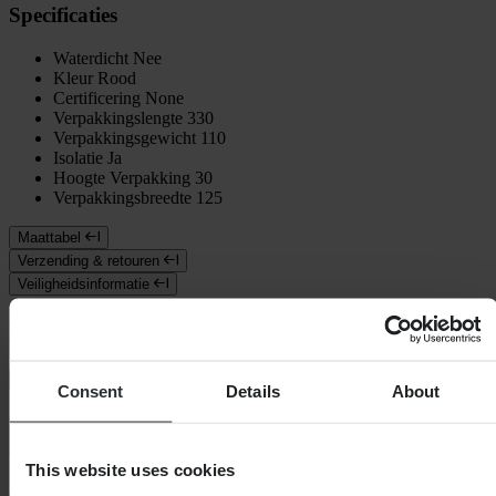
Specificaties
Waterdicht
Nee
Kleur
Rood
Certificering
None
Verpakkingslengte
330
Verpakkingsgewicht
110
Isolatie
Ja
Hoogte Verpakking
30
Verpakkingsbreedte
125
Maattabel
Verzending & retouren
Veiligheidsinformatie
Klantenbeoordelingen (0)
Toon alleen lokale reviews
Consent
Details
About
0
van de 5
This website uses cookies
Gebaseerd op 0 beoordelingen