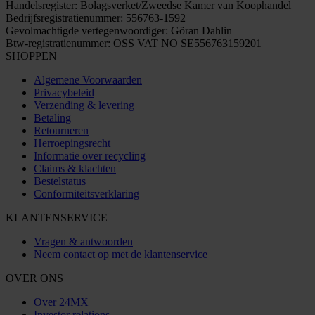
Handelsregister: Bolagsverket/Zweedse Kamer van Koophandel
Bedrijfsregistratienummer: 556763-1592
Gevolmachtigde vertegenwoordiger: Göran Dahlin
Btw-registratienummer: OSS VAT NO SE556763159201
SHOPPEN
Algemene Voorwaarden
Privacybeleid
Verzending & levering
Betaling
Retourneren
Herroepingsrecht
Informatie over recycling
Claims & klachten
Bestelstatus
Conformiteitsverklaring
KLANTENSERVICE
Vragen & antwoorden
Neem contact op met de klantenservice
OVER ONS
Over 24MX
Investor relations