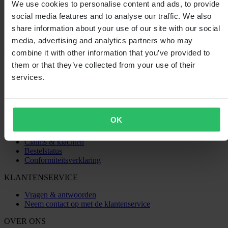
We use cookies to personalise content and ads, to provide
social media features and to analyse our traffic. We also
share information about your use of our site with our social
media, advertising and analytics partners who may
combine it with other information that you’ve provided to
SHOPPEN
them or that they’ve collected from your use of their
services.
Algemene Voorwaarden
Privacybeleid
Verzending & levering
Betaling
Retourneren
OK
Herroepingsrecht
Informatie over recycling
Claims & klachten
Bestelstatus
Conformiteitsverklaring
KLANTENSERVICE
Vragen & antwoorden
Neem contact op met de klantenservice
OVER ONS