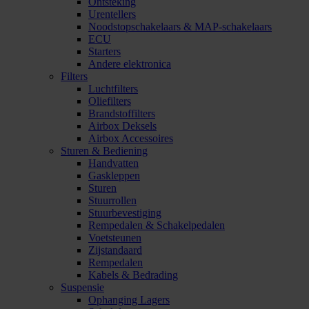
Ontsteking
Urentellers
Noodstopschakelaars & MAP-schakelaars
ECU
Starters
Andere elektronica
Filters
Luchtfilters
Oliefilters
Brandstoffilters
Airbox Deksels
Airbox Accessoires
Sturen & Bediening
Handvatten
Gaskleppen
Sturen
Stuurrollen
Stuurbevestiging
Rempedalen & Schakelpedalen
Voetsteunen
Zijstandaard
Rempedalen
Kabels & Bedrading
Suspensie
Ophanging Lagers