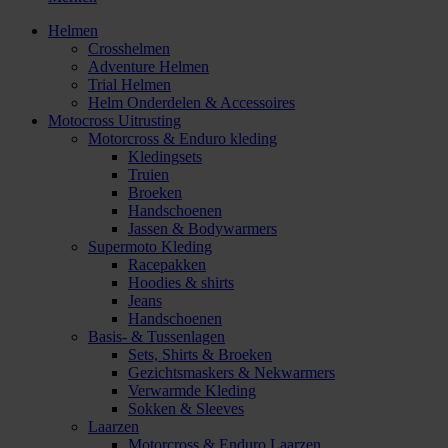
Helmen
Crosshelmen
Adventure Helmen
Trial Helmen
Helm Onderdelen & Accessoires
Motocross Uitrusting
Motorcross & Enduro kleding
Kledingsets
Truien
Broeken
Handschoenen
Jassen & Bodywarmers
Supermoto Kleding
Racepakken
Hoodies & shirts
Jeans
Handschoenen
Basis- & Tussenlagen
Sets, Shirts & Broeken
Gezichtsmaskers & Nekwarmers
Verwarmde Kleding
Sokken & Sleeves
Laarzen
Motorcross & Enduro Laarzen