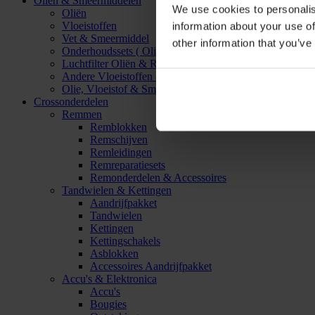
Oliën & Smeermiddelen
We use cookies to personalis
Oliën
Vloeistoffen
information about your use of
Vet & Smeermiddel
other information that you’ve
Onderhoudssets ( Olie & Filter)
Luchtfilter Oliën & Reinigers
Andere Vloeistoffen & Smeermiddelen
Olie, Vloeistof & Smeermiddel Accessoires
Crossonderdelen
Remmen
Remblokken
Remschijven
Remleidingen
Remreparatiesets
Remonderdelen & Accessoires
Tandwielen & Kettingen
Aandrijfpakket
Tandwielen
Kettingen
Kettingschakels
Asblokken
Accessoires Aandrijfpakket
Accu's & Elektronica
Accu's
Bougies