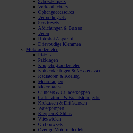
Schokdempers
Vorkontluchters
Ophangaccessoires
Verbindingsets
Servicesets
Afdichtingen & Bussen
Veren
Holeshot Apparaat
Drievoudige Klemmen
Motoronderdelen
Pistons
Pakkingen
Koppelingsonderdelen
Nokkenkettingen & Nokkenassen
Radiatoren & Koeling
Motorkappen
Motorlagers
Cilinders & Cilinderkoppen
Carburatoren & Brandstofinjectie
Krukassen & Drijfstangen
Waterpompen
Kleppen & Shims
Vliegwielen
Ombouwsets
Overige Motoronderdelen