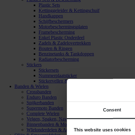
Plastic Sets
Kettinggeleider & Kettingschuif
Handkappen
Schijfbeschermers
Motorbeschermingsplaten
Framebescherming
Enkel Plastic Onderdeel
Zadels & Zadelovertrekken
Bouten & Ringen
Benzinetanks & Tankdoppen
Radiatorbescherming
Stickers
Stickersets
Nummerplaatsticker
Stickervellen & Stickers
Banden & Wielen
Crossbanden
Enduro Banden
Spijkerbanden
Supermoto Banden
Consent
Complete Wielen
Velgen, Spaken, Naven & Lagers
Binnenbanden & Mousses
This website uses cookies
WIelonderdelen & Accessoires