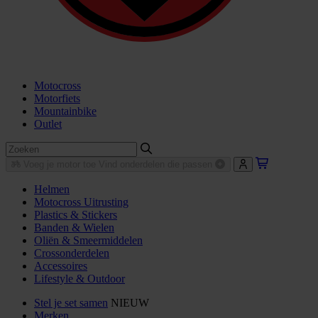
Motocross
Motorfiets
Mountainbike
Outlet
Voeg je motor toe
Vind onderdelen die passen
Helmen
Motocross Uitrusting
Plastics & Stickers
Banden & Wielen
Oliën & Smeermiddelen
Crossonderdelen
Accessoires
Lifestyle & Outdoor
Stel je set samen
NIEUW
Merken