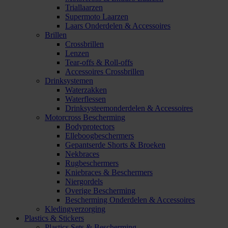
Triallaarzen
Supermoto Laarzen
Laars Onderdelen & Accessoires
Brillen
Crossbrillen
Lenzen
Tear-offs & Roll-offs
Accessoires Crossbrillen
Drinksystemen
Waterzakken
Waterflessen
Drinksysteemonderdelen & Accessoires
Motorcross Bescherming
Bodyprotectors
Elleboogbeschermers
Gepantserde Shorts & Broeken
Nekbraces
Rugbeschermers
Kniebraces & Beschermers
Niergordels
Overige Bescherming
Bescherming Onderdelen & Accessoires
Kledingverzorging
Plastics & Stickers
Plastics Sets & Bescherming