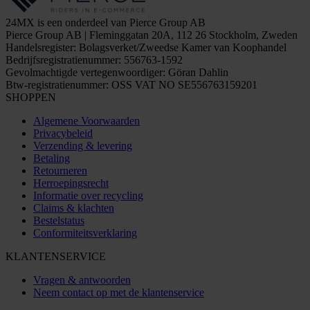
24MX is een onderdeel van Pierce Group AB
Pierce Group AB | Fleminggatan 20A, 112 26 Stockholm, Zweden
Handelsregister: Bolagsverket/Zweedse Kamer van Koophandel
Bedrijfsregistratienummer: 556763-1592
Gevolmachtigde vertegenwoordiger: Göran Dahlin
Btw-registratienummer: OSS VAT NO SE556763159201
SHOPPEN
Algemene Voorwaarden
Privacybeleid
Verzending & levering
Betaling
Retourneren
Herroepingsrecht
Informatie over recycling
Claims & klachten
Bestelstatus
Conformiteitsverklaring
KLANTENSERVICE
Vragen & antwoorden
Neem contact op met de klantenservice