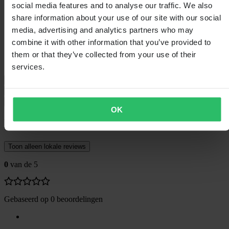
social media features and to analyse our traffic. We also
Certificering
None
Verpakkingslengte
228
share information about your use of our site with our social
Artikelnummer van fabrikant
X200-0308
media, advertising and analytics partners who may
Verpakkingsgewicht
105
combine it with other information that you’ve provided to
Isolatie
Nee
Hoogte Verpakking
30
them or that they’ve collected from your use of their
Verpakkingsbreedte
134
services.
Maattabel
Verzending & retouren
Veiligheidsinformatie
OK
Klantenbeoordelingen (0)
Toon alleen lokale reviews
0
van de 5
Gebaseerd op 0 beoordelingen