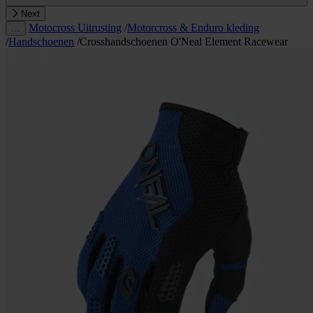
Next
Motocross Uitrusting
/
Motorcross & Enduro kleding
…
/
Handschoenen
/
Crosshandschoenen O'Neal Element Racewear