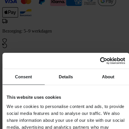
Bezorging: 5–9 werkdagen
60 dagen retourrecht
Bekijk retourvoorwaarden
Consent
Details
About
Beschrijving
Met de ELEMENT-handschoen heeft u altijd volledige controle.
Deze robuuste O'NEAL motorcross-/mountainbikehandschoen biedt
This website uses cookies
u comfort, bescherming en functionaliteit in een dynamisch ontwerp.
We use cookies to personalise content and ads, to provide
Kenmerken:
social media features and to analyse our traffic. We also
• Voorgevormde pasvorm voor maximaal comfort.
• Duurzame en flexibele materialen
share information about your use of our site with our social
+
Volledige beschrijving weergeven
media, advertising and analytics partners who may