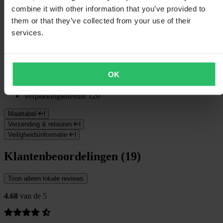
combine it with other information that you’ve provided to
Specificaties
them or that they’ve collected from your use of their
services.
Waterdicht
Nee
Kleur
Zwart/Blauw
Certificering
None
Verpakkingslengte
195
Verpakkingsgewicht
88
OK
Isolatie
Nee
Hoogte Verpakking
35
Verpakkingsbreedte
120
Maattabel
Verzending & retouren
Veiligheidsinformatie
Klantenbeoordelingen (19)
Toon alleen lokale reviews
4.68
van de 5