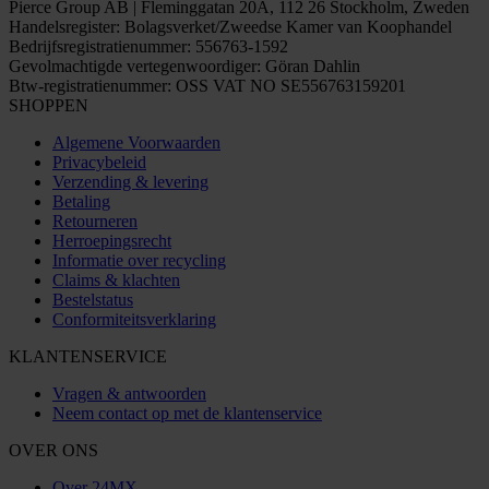
Pierce Group AB | Fleminggatan 20A, 112 26 Stockholm, Zweden
Handelsregister: Bolagsverket/Zweedse Kamer van Koophandel
Bedrijfsregistratienummer: 556763-1592
Gevolmachtigde vertegenwoordiger: Göran Dahlin
Btw-registratienummer: OSS VAT NO SE556763159201
SHOPPEN
Algemene Voorwaarden
Privacybeleid
Verzending & levering
Betaling
Retourneren
Herroepingsrecht
Informatie over recycling
Claims & klachten
Bestelstatus
Conformiteitsverklaring
KLANTENSERVICE
Vragen & antwoorden
Neem contact op met de klantenservice
OVER ONS
Over 24MX