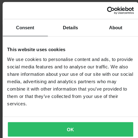
Gemaakt van lichtgewicht en soepele materialen met stijlvolle,
gesublimeerde graphics die niet vervagen, deze handschoenen zijn
zowel duurzaam en zien er geweldig uit. De naadloze handpalm en
de stevige
Consent
Details
About
+
Volledige beschrijving weergeven
Specificaties
This website uses cookies
Waterdicht
Nee
Kleur
Wit
We use cookies to personalise content and ads, to provide
Certificering
None
social media features and to analyse our traffic. We also
Verpakkingslengte
190
Verpakkingsgewicht
73
share information about your use of our site with our social
Isolatie
Nee
media, advertising and analytics partners who may
Hoogte Verpakking
25
combine it with other information that you’ve provided to
Verpakkingsbreedte
140
them or that they’ve collected from your use of their
Maattabel
services.
Verzending & retouren
Veiligheidsinformatie
Klantenbeoordelingen (54)
OK