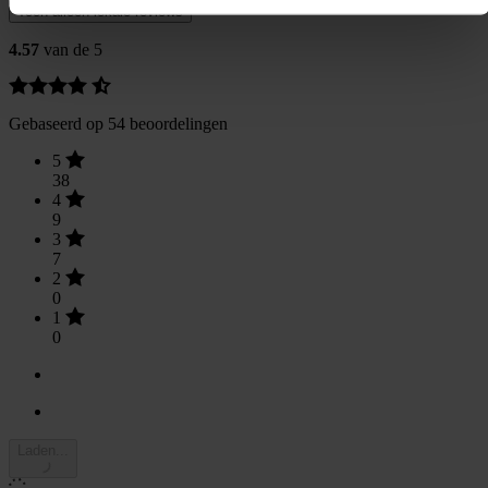
Toon alleen lokale reviews
4.57
van de 5
Gebaseerd op 54 beoordelingen
5
38
4
9
3
7
2
0
1
0
Laden...