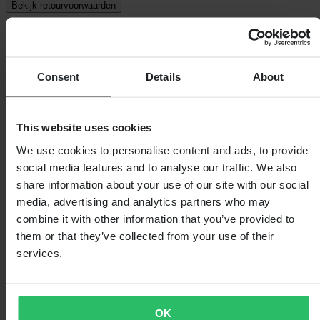
Bekijk retourvoorwaarden
Beschrijving
Til uw rit naar een hoger niveau met de Raven RV-One
crosshandschoenen, ontworpen om u een voorsprong op
Consent
Details
About
concurrentie te geven. Met een nauwsluitende pasvorm die klaar is
voor elke race, bieden deze handschoenen een verbeterde grip en
precieze controle, zodat u uw motor vol
This website uses cookies
+
Volledige beschrijving weergeven
We use cookies to personalise content and ads, to provide
Specificaties
social media features and to analyse our traffic. We also
Waterdicht
Nee
share information about your use of our site with our social
Verpakkingslengte
235
media, advertising and analytics partners who may
Verpakkingsgewicht
42
combine it with other information that you’ve provided to
Isolatie
Nee
Hoogte Verpakking
20
them or that they’ve collected from your use of their
Kleur
Zwart
services.
Verpakkingsbreedte
105
Maattabel
Verzending & retouren
OK
Veiligheidsinformatie