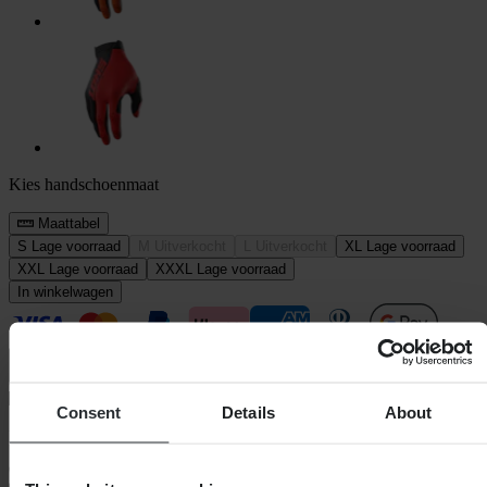
Kies handschoenmaat
Maattabel
S
Lage voorraad
M
Uitverkocht
L
Uitverkocht
XL
Lage voorraad
XXL
Lage voorraad
XXXL
Lage voorraad
In winkelwagen
Consent
Details
About
Bezorging: 5–9 werkdagen