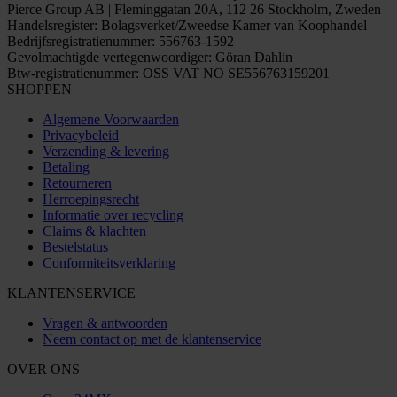
Pierce Group AB | Fleminggatan 20A, 112 26 Stockholm, Zweden
Handelsregister: Bolagsverket/Zweedse Kamer van Koophandel
Bedrijfsregistratienummer: 556763-1592
Gevolmachtigde vertegenwoordiger: Göran Dahlin
Btw-registratienummer: OSS VAT NO SE556763159201
SHOPPEN
Algemene Voorwaarden
Privacybeleid
Verzending & levering
Betaling
Retourneren
Herroepingsrecht
Informatie over recycling
Claims & klachten
Bestelstatus
Conformiteitsverklaring
KLANTENSERVICE
Vragen & antwoorden
Neem contact op met de klantenservice
OVER ONS