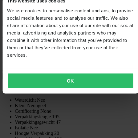
This website uses cookies
We use cookies to personalise content and ads, to provide
60 dagen retourrecht
social media features and to analyse our traffic. We also
Bekijk retourvoorwaarden
share information about your use of our site with our social
media, advertising and analytics partners who may
Beschrijving
combine it with other information that you’ve provided to
them or that they’ve collected from your use of their
De Shot Race-uitrusting brengt tientallen jaren ervaring met zich
mee. In samenwerking met 's werelds snelste rijders ontwikkelt Shot
services.
technische producten die voldoen aan de eisen van 's werelds
hoogste niveaus: Motorcross, Supercross Enduro, extreme Enduro
en ATV wedstrijden.
+
Volledige beschrijving weergeven
OK
Specificaties
Waterdicht
Nee
Kleur
Neongeel
Certificering
None
Verpakkingslengte
195
Verpakkingsgewicht
47
Isolatie
Nee
Hoogte Verpakking
20