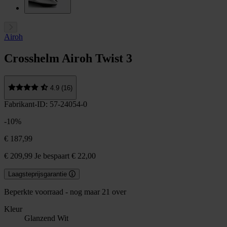
Airoh
Crosshelm Airoh Twist 3
4.9 (16)
Fabrikant-ID: 57-24054-0
-10%
€ 187,99
€ 209,99
Je bespaart € 22,00
Laagsteprijsgarantie
Beperkte voorraad - nog maar 21 over
Kleur
Glanzend Wit