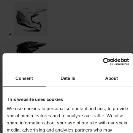
Consent
Details
About
Kies helmmaat
Maattabel
XS
Lage voorraad
S
M
L
XL
Lage voorraad
This website uses cookies
XXL
Lage voorraad
In winkelwagen
We use cookies to personalise content and ads, to provide
social media features and to analyse our traffic. We also
share information about your use of our site with our social
media, advertising and analytics partners who may