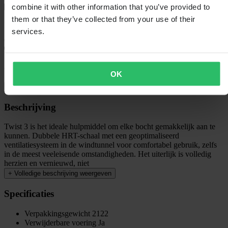
combine it with other information that you’ve provided to
them or that they’ve collected from your use of their
Bezorging: 5–9 werkdagen
services.
60 dagen retourrecht
OK
Bekijk retourvoorwaarden
Beschrijving
Twist 3 is het ideale hulpmiddel om elke bocht gemakkelijk aan te
kunnen. Dubbele HRT-schaal met een geoptimaliseerd
ventilatiesysteem in de windtunnel voor comfortabel gebruik, zelfs
in de meest veeleisende omstandigheden. Het uiterlijk is volledig
herzien en vernieuwd, niet
+
Volledige beschrijving weergeven
Specificaties
Verpakkingsgewicht
2122
Verwijderbare voering
Ja