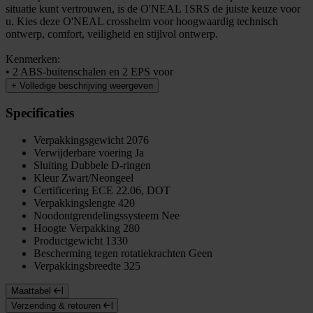
situatie kunt vertrouwen, is de O'NEAL 1SRS de juiste keuze voor
u. Kies deze O'NEAL crosshelm voor hoogwaardig technisch
ontwerp, comfort, veiligheid en stijlvol ontwerp.
Kenmerken:
• 2 ABS-buitenschalen en 2 EPS voor
+
Volledige beschrijving weergeven
Specificaties
Verpakkingsgewicht
2076
Verwijderbare voering
Ja
Sluiting
Dubbele D-ringen
Kleur
Zwart/Neongeel
Certificering
ECE 22.06, DOT
Verpakkingslengte
420
Noodontgrendelingssysteem
Nee
Hoogte Verpakking
280
Productgewicht
1330
Bescherming tegen rotatiekrachten
Geen
Verpakkingsbreedte
325
Maattabel
Verzending & retouren