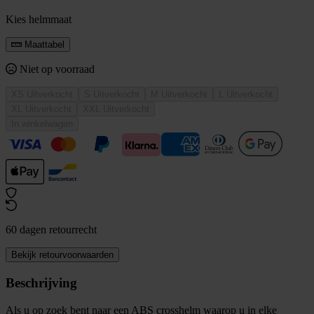
Kies helmmaat
Maattabel
Niet op voorraad
XS
Uitverkocht
S
Uitverkocht
M
Uitverkocht
L
Uitverkocht
XL
Uitverkocht
XXL
Uitverkocht
In winkelwagen
60 dagen retourrecht
Bekijk retourvoorwaarden
Beschrijving
Als u op zoek bent naar een ABS crosshelm waarop u in elke