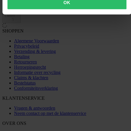
OK
Laden...
SHOPPEN
Algemene Voorwaarden
Privacybeleid
Verzending & levering
Betaling
Retourneren
Herroepingsrecht
Informatie over recycling
Claims & klachten
Bestelstatus
Conformiteitsverklaring
KLANTENSERVICE
Vragen & antwoorden
Neem contact op met de klantenservice
OVER ONS