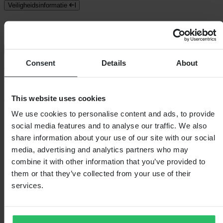
Veiligheidsinformatie
Klantenbeoordelingen (4)
Toon alleen lokale reviews
Consent
Details
About
5
van de 5
This website uses cookies
Gebaseerd op 4 beoordelingen
We use cookies to personalise content and ads, to provide
5
social media features and to analyse our traffic. We also
4
4
share information about your use of our site with our social
0
media, advertising and analytics partners who may
3
combine it with other information that you’ve provided to
0
2
them or that they’ve collected from your use of their
0
services.
1
0