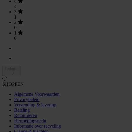
4
4
3
1
2
0
1
0
Laden...
SHOPPEN
Algemene Voorwaarden
Privacybeleid
Verzending & levering
Betaling
Retourneren
Herroepingsrecht
Informatie over recycling
Claims & klachten