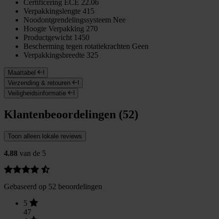
Certificering
ECE 22.06
Verpakkingslengte
415
Noodontgrendelingssysteem
Nee
Hoogte Verpakking
270
Productgewicht
1450
Bescherming tegen rotatiekrachten
Geen
Verpakkingsbreedte
325
Maattabel
Verzending & retouren
Veiligheidsinformatie
Klantenbeoordelingen (52)
Toon alleen lokale reviews
4.88
van de 5
Gebaseerd op 52 beoordelingen
5
47