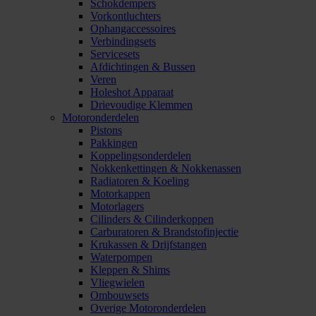
Schokdempers
Vorkontluchters
Ophangaccessoires
Verbindingsets
Servicesets
Afdichtingen & Bussen
Veren
Holeshot Apparaat
Drievoudige Klemmen
Motoronderdelen
Pistons
Pakkingen
Koppelingsonderdelen
Nokkenkettingen & Nokkenassen
Radiatoren & Koeling
Motorkappen
Motorlagers
Cilinders & Cilinderkoppen
Carburatoren & Brandstofinjectie
Krukassen & Drijfstangen
Waterpompen
Kleppen & Shims
Vliegwielen
Ombouwsets
Overige Motoronderdelen