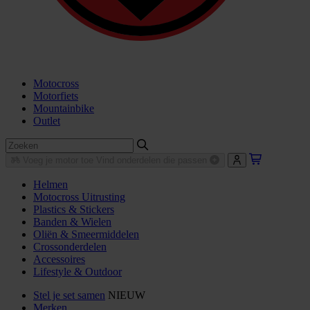
Motocross
Motorfiets
Mountainbike
Outlet
Voeg je motor toe
Vind onderdelen die passen
Helmen
Motocross Uitrusting
Plastics & Stickers
Banden & Wielen
Oliën & Smeermiddelen
Crossonderdelen
Accessoires
Lifestyle & Outdoor
Stel je set samen
NIEUW
Merken