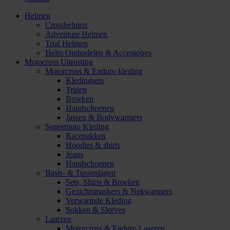
Helmen
Crosshelmen
Adventure Helmen
Trial Helmen
Helm Onderdelen & Accessoires
Motocross Uitrusting
Motorcross & Enduro kleding
Kledingsets
Truien
Broeken
Handschoenen
Jassen & Bodywarmers
Supermoto Kleding
Racepakken
Hoodies & shirts
Jeans
Handschoenen
Basis- & Tussenlagen
Sets, Shirts & Broeken
Gezichtsmaskers & Nekwarmers
Verwarmde Kleding
Sokken & Sleeves
Laarzen
Motorcross & Enduro Laarzen