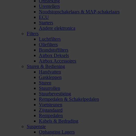
Ontsteking
Urentellers
Noodstopschakelaars & MAP-schakelaars
ECU
Starters
Andere elektronica
Filters
Luchtfilters
Oliefilters
Brandstoffilters
Airbox Deksels
Airbox Accessoires
Sturen & Bediening
Handvatten
Gaskleppen
Sturen
Stuurrollen
Stuurbevestiging
Rempedalen & Schakelpedalen
Voetsteunen
Zijstandaard
Rempedalen
Kabels & Bedrading
Suspensie
Ophanging Lagers