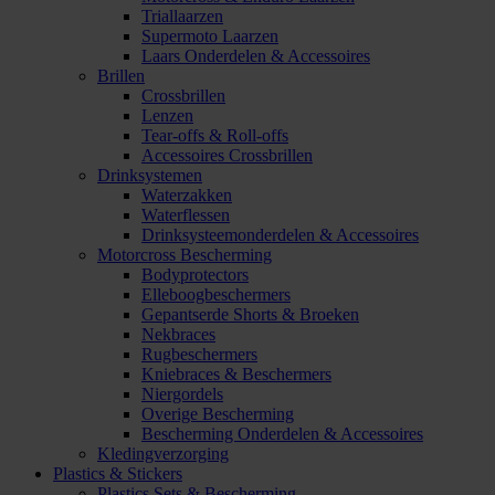
Triallaarzen
Supermoto Laarzen
Laars Onderdelen & Accessoires
Brillen
Crossbrillen
Lenzen
Tear-offs & Roll-offs
Accessoires Crossbrillen
Drinksystemen
Waterzakken
Waterflessen
Drinksysteemonderdelen & Accessoires
Motorcross Bescherming
Bodyprotectors
Elleboogbeschermers
Gepantserde Shorts & Broeken
Nekbraces
Rugbeschermers
Kniebraces & Beschermers
Niergordels
Overige Bescherming
Bescherming Onderdelen & Accessoires
Kledingverzorging
Plastics & Stickers
Plastics Sets & Bescherming