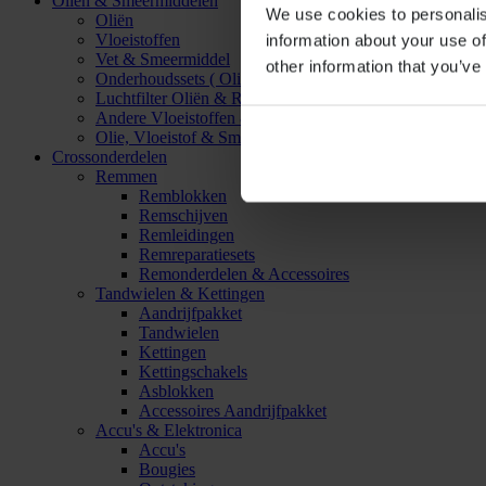
Oliën & Smeermiddelen
We use cookies to personalis
Oliën
Vloeistoffen
information about your use of
Vet & Smeermiddel
other information that you’ve
Onderhoudssets ( Olie & Filter)
Luchtfilter Oliën & Reinigers
Andere Vloeistoffen & Smeermiddelen
Olie, Vloeistof & Smeermiddel Accessoires
Crossonderdelen
Remmen
Remblokken
Remschijven
Remleidingen
Remreparatiesets
Remonderdelen & Accessoires
Tandwielen & Kettingen
Aandrijfpakket
Tandwielen
Kettingen
Kettingschakels
Asblokken
Accessoires Aandrijfpakket
Accu's & Elektronica
Accu's
Bougies