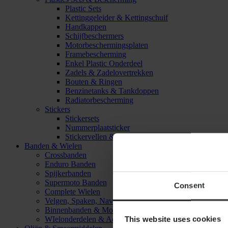
Plastic Sets
Kettinggeleider & Kettingschuif
Handkappen
Schijfbeschermers
Motorbeschermingsplaten
Framebescherming
Enkel Plastic Onderdeel
Zadels & Zadelovertrekken
Bouten & Ringen
Benzinetanks & Tankdoppen
Radiatorbescherming
Stickers
Stickersets
Nummerplaatsticker
Stickervellen & Stickers
Banden & Wielen
Crossbanden
Enduro Banden
Spijkerbanden
Supermoto Banden
Consent
Complete Wielen
Velgen, Spaken, Naven & Lagers
Binnenbanden & Mousses
This website uses cookies
WIelonderdelen & Accessoires