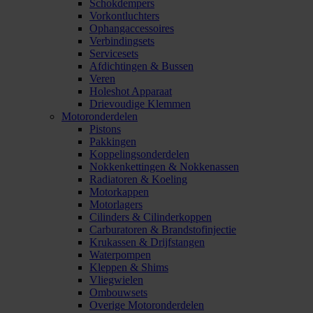
Schokdempers
Vorkontluchters
Ophangaccessoires
Verbindingsets
Servicesets
Afdichtingen & Bussen
Veren
Holeshot Apparaat
Drievoudige Klemmen
Motoronderdelen
Pistons
Pakkingen
Koppelingsonderdelen
Nokkenkettingen & Nokkenassen
Radiatoren & Koeling
Motorkappen
Motorlagers
Cilinders & Cilinderkoppen
Carburatoren & Brandstofinjectie
Krukassen & Drijfstangen
Waterpompen
Kleppen & Shims
Vliegwielen
Ombouwsets
Overige Motoronderdelen