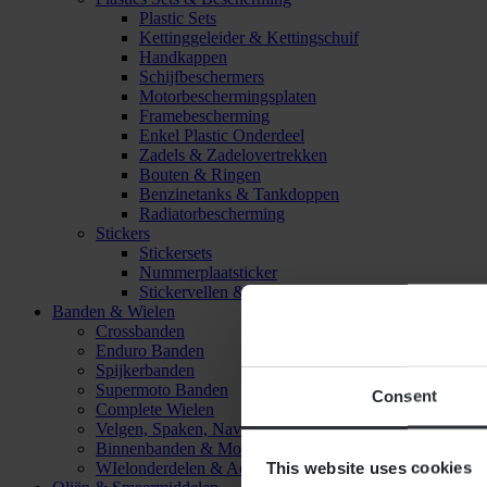
Plastic Sets
Kettinggeleider & Kettingschuif
Handkappen
Schijfbeschermers
Motorbeschermingsplaten
Framebescherming
Enkel Plastic Onderdeel
Zadels & Zadelovertrekken
Bouten & Ringen
Benzinetanks & Tankdoppen
Radiatorbescherming
Stickers
Stickersets
Nummerplaatsticker
Stickervellen & Stickers
Banden & Wielen
Crossbanden
Enduro Banden
Spijkerbanden
Supermoto Banden
Consent
Complete Wielen
Velgen, Spaken, Naven & Lagers
Binnenbanden & Mousses
This website uses cookies
WIelonderdelen & Accessoires