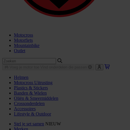
Motocross
Motorfiets
Mountainbike
Outlet
Voeg je motor toe
Vind onderdelen die passen
Helmen
Motocross Uitrusting
Plastics & Stickers
Banden & Wielen
Oliën & Smeermiddelen
Crossonderdelen
Accessoires
Lifestyle & Outdoor
Stel je set samen
NIEUW
Merken