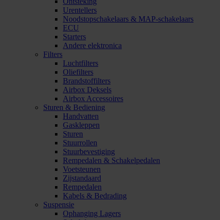
Ontsteking
Urentellers
Noodstopschakelaars & MAP-schakelaars
ECU
Starters
Andere elektronica
Filters
Luchtfilters
Oliefilters
Brandstoffilters
Airbox Deksels
Airbox Accessoires
Sturen & Bediening
Handvatten
Gaskleppen
Sturen
Stuurrollen
Stuurbevestiging
Rempedalen & Schakelpedalen
Voetsteunen
Zijstandaard
Rempedalen
Kabels & Bedrading
Suspensie
Ophanging Lagers