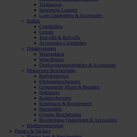
Triallaarzen
Supermoto Laarzen
Laars Onderdelen & Accessoires
Brillen
Crossbrillen
Lenzen
Tear-offs & Roll-offs
Accessoires Crossbrillen
Drinksystemen
Waterzakken
Waterflessen
Drinksysteemonderdelen & Accessoires
Motorcross Bescherming
Bodyprotectors
Elleboogbeschermers
Gepantserde Shorts & Broeken
Nekbraces
Rugbeschermers
Kniebraces & Beschermers
Niergordels
Overige Bescherming
Bescherming Onderdelen & Accessoires
Kledingverzorging
Plastics & Stickers
Plastics Sets & Bescherming