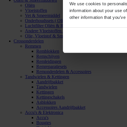
Oliën & Smeermiddelen
We use cookies to personalis
Oliën
Vloeistoffen
information about your use of
Vet & Smeermiddel
other information that you’ve
Onderhoudssets ( Olie & Filter)
Luchtfilter Oliën & Reinigers
Andere Vloeistoffen & Smeermiddelen
Olie, Vloeistof & Smeermiddel Accessoires
Crossonderdelen
Remmen
Remblokken
Remschijven
Remleidingen
Remreparatiesets
Remonderdelen & Accessoires
Tandwielen & Kettingen
Aandrijfpakket
Tandwielen
Kettingen
Kettingschakels
Asblokken
Accessoires Aandrijfpakket
Accu's & Elektronica
Accu's
Bougies