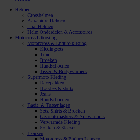
Helmen
Crosshelmen
Adventure Helmen
Trial Helmen
Helm Onderdelen & Accessoires
Motocross Uitrusting
Motorcross & Enduro kleding
Kledingsets
Truien
Broeken
Handschoenen
Jassen & Bodywarmers
Supermoto Kleding
Racepakken
Hoodies & shirts
Jeans
Handschoenen
Basis- & Tussenlagen
Sets, Shirts & Broeken
Gezichtsmaskers & Nekwarmers
Verwarmde Kleding
Sokken & Sleeves
Laarzen
Motorcross & Enduro Laarzen