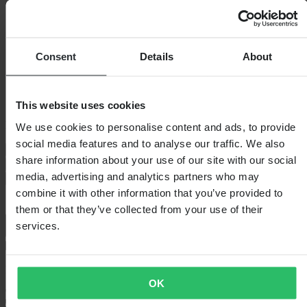
Consent
Details
About
This website uses cookies
Kies helmmaat
We use cookies to personalise content and ads, to provide
social media features and to analyse our traffic. We also
Maattabel
share information about your use of our site with our social
XS
Lage voorraad
S
Lage voorraad
M
Uitverkocht
L
XL
XXL
media, advertising and analytics partners who may
In winkelwagen
combine it with other information that you’ve provided to
them or that they’ve collected from your use of their
services.
Bezorging: 5–9 werkdagen
OK