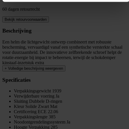
60 dagen retourrecht
Bekijk retourvoorwaarden
Beschrijving
Een helm die lichtgewicht ontwerp combineert met robuuste
bescherming, vervaardigd vanaf een synthetische versterkte schaal
voor duurzaamheid. De innovatieve zelfbrekende schroef helpt de
rotatie-energie bij impact te beheersen, terwijl de schokdemper
kinstaaf-inzetstuk extra
+
Volledige beschrijving weergeven
Specificaties
Verpakkingsgewicht
1939
Verwijderbare voering
Ja
Sluiting
Dubbele D-ringen
Kleur
Solide Zwart Mat
Certificering
ECE 22.06
Verpakkingslengte
385
Noodontgrendelingssysteem
Ja
Hoogte Verpakking
285