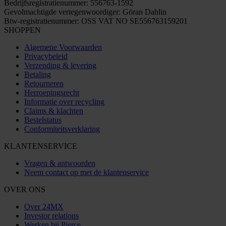
Bedrijfsregistratienummer: 556763-1592
Gevolmachtigde vertegenwoordiger: Göran Dahlin
Btw-registratienummer: OSS VAT NO SE556763159201
SHOPPEN
Algemene Voorwaarden
Privacybeleid
Verzending & levering
Betaling
Retourneren
Herroepingsrecht
Informatie over recycling
Claims & klachten
Bestelstatus
Conformiteitsverklaring
KLANTENSERVICE
Vragen & antwoorden
Neem contact op met de klantenservice
OVER ONS
Over 24MX
Investor relations
Werken bij Pierce