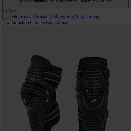
gewoon rondkijkt, het is er allemaal. Alleen makkelijker.
Next
Motocross Uitrusting
/
Motorcross Bescherming
…
/
Crosskniebeschermers Raven Fuse