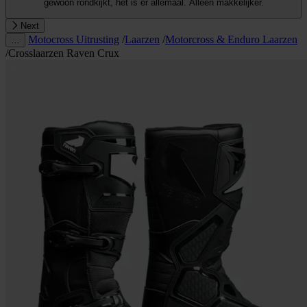
gewoon rondkijkt, het is er allemaal. Alleen makkelijker.
Next
Motocross Uitrusting
/
Laarzen
/
Motorcross & Enduro Laarzen
…
/
Crosslaarzen Raven Crux