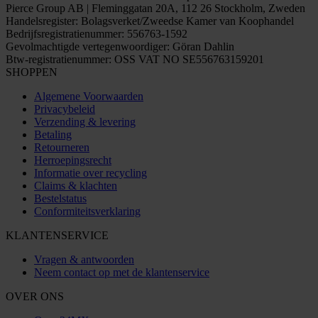
Pierce Group AB | Fleminggatan 20A, 112 26 Stockholm, Zweden
Handelsregister: Bolagsverket/Zweedse Kamer van Koophandel
Bedrijfsregistratienummer: 556763-1592
Gevolmachtigde vertegenwoordiger: Göran Dahlin
Btw-registratienummer: OSS VAT NO SE556763159201
SHOPPEN
Algemene Voorwaarden
Privacybeleid
Verzending & levering
Betaling
Retourneren
Herroepingsrecht
Informatie over recycling
Claims & klachten
Bestelstatus
Conformiteitsverklaring
KLANTENSERVICE
Vragen & antwoorden
Neem contact op met de klantenservice
OVER ONS