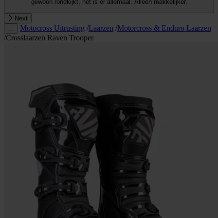
gewoon rondkijkt, het is er allemaal. Alleen makkelijker.
Next
Motocross Uitrusting
/
Laarzen
/
Motorcross & Enduro Laarzen
…
/
Crosslaarzen Raven Trooper