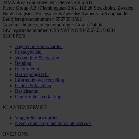
24MX is een onderdeel van Pierce Group AB
Pierce Group AB | Fleminggatan 20A, 112 26 Stockholm, Zweden
Handelsregister: Bolagsverket/Zweedse Kamer van Koophandel
Bedrijfsregistratienummer: 556763-1592
Gevolmachtigde vertegenwoordiger: Göran Dahlin
Btw-registratienummer: OSS VAT NO SE556763159201
SHOPPEN
Algemene Voorwaarden
Privacybeleid
Verzending & levering
Betaling
Retourneren
Herroepingsrecht
Informatie over recycling
Claims & klachten
Bestelstatus
Conformiteitsverklaring
KLANTENSERVICE
Vragen & antwoorden
Neem contact op met de klantenservice
OVER ONS