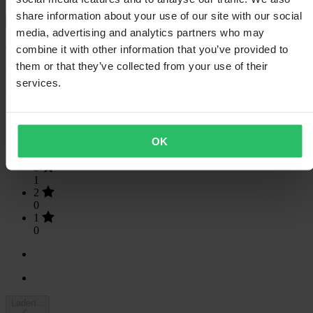
share information about your use of our site with our social
Toon alleen lokale reviews
media, advertising and analytics partners who may
4.33
van de 5
combine it with other information that you’ve provided to
them or that they’ve collected from your use of their
services.
Gebaseerd op 3 beoordelingen
5
2
OK
4
0
3
1
2
0
1
0
Laden...