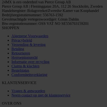
24MX is een onderdeel van Pierce Group AB
Pierce Group AB | Fleminggatan 20A, 112 26 Stockholm, Zweden
Handelsregister: Bolagsverket/Zweedse Kamer van Koophandel
Bedrijfsregistratienummer: 556763-1592
Gevolmachtigde vertegenwoordiger: Göran Dahlin
Btw-registratienummer: OSS VAT NO SE556763159201
SHOPPEN
Algemene Voorwaarden
Privacybeleid
Verzending & levering
Betaling
Retourneren
Herroepingsrecht
Informatie over recycling
Claims & klachten
Bestelstatus
Conformiteitsverklaring
KLANTENSERVICE
Vragen & antwoorden
Neem contact op met de klantenservice
OVER ONS