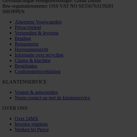
Gevolmachtigde vertegenwoordiger: Göran Dahlin
Btw-registratienummer: OSS VAT NO SE556763159201
SHOPPEN
Algemene Voorwaarden
Privacybeleid
Verzending & levering
Betaling
Retourneren
Herroepingsrecht
Informatie over recycling
Claims & klachten
Bestelstatus
Conformiteitsverklaring
KLANTENSERVICE
Vragen & antwoorden
Neem contact op met de klantenservice
OVER ONS
Over 24MX
Investor relations
Werken bij Pierce