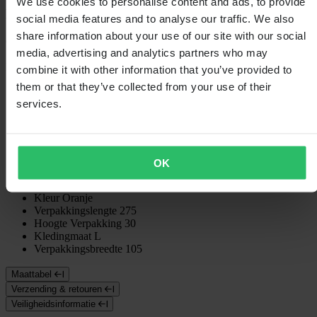
We use cookies to personalise content and ads, to provide
Beschrijving
social media features and to analyse our traffic. We also
share information about your use of our site with our social
Crosstrui Shot Devo
media, advertising and analytics partners who may
Kenmerken:
combine it with other information that you’ve provided to
• Anatomische snit voor optimale bewegingsvrijheid.
them or that they’ve collected from your use of their
• Kraag met lycrapaneel voor optimaal comfort.
services.
• Met gaas afgewerkte pols.
• Langer achterpand om de trui op zijn plaats te houden.
• Dankzij gesublimeerde kleurstof vervaagt de kleur nooit.
Specificaties
OK
Verpakkingsgewicht
216
Kleur
Oranje
Verpakkingslengte
275
Hoogte Verpakking
30
Kledingmaat
L
Verpakkingsbreedte
105
Maattabel
Verzending & retouren
Veiligheidsinformatie