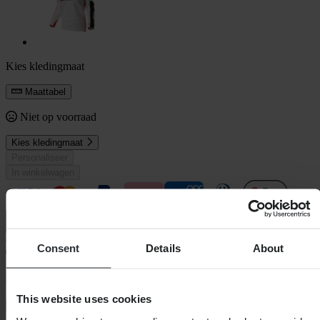
Kies kledingmaat
Maattabel
Niet op voorraad
Kies kledingmaat
Personaliseer
In winkelwagen
Consent
Details
About
Op bestelling gemaakt – kan niet worden geretourneerd
This website uses cookies
Waarom kan dit niet worden geretourneerd?