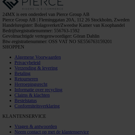
24MX is een onderdeel van Pierce Group AB
Pierce Group AB | Fleminggatan 20A, 112 26 Stockholm, Zweden
Handelsregister: Bolagsverket/Zweedse Kamer van Koophandel
Bedrijfsregistratienummer: 556763-1592
Gevolmachtigde vertegenwoordiger: Göran Dahlin
Btw-registratienummer: OSS VAT NO SE556763159201
SHOPPEN
Algemene Voorwaarden
Privacybeleid
Verzending & levering
Betaling
Retourneren
Herroepingsrecht
Informatie over recycling
Claims & klachten
Bestelstatus
Conformiteitsverklaring
KLANTENSERVICE
Vragen & antwoorden
Neem contact op met de klantenservice