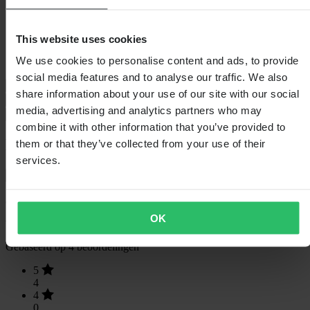
Verpakkingsgewicht
329
Isolatie
Nee
Hoogte Verpakking
60
This website uses cookies
Kledingmaat
S
We use cookies to personalise content and ads, to provide
Verpakkingsbreedte
125
social media features and to analyse our traffic. We also
Maattabel
share information about your use of our site with our social
Verzending & retouren
media, advertising and analytics partners who may
Veiligheidsinformatie
combine it with other information that you’ve provided to
Klantenbeoordelingen (4)
them or that they’ve collected from your use of their
services.
Toon alleen lokale reviews
5
van de 5
OK
Gebaseerd op 4 beoordelingen
5
4
4
0