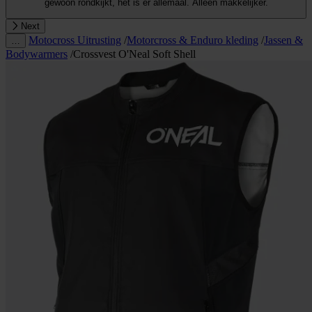
gewoon rondkijkt, het is er allemaal. Alleen makkelijker.
Next
Motocross Uitrusting
/
Motorcross & Enduro kleding
/
Jassen &
…
Bodywarmers
/
Crossvest O'Neal Soft Shell