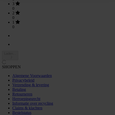
3
0
2
0
1
0
Laden...
SHOPPEN
Algemene Voorwaarden
Privacybeleid
Verzending & levering
Betaling
Retourneren
Herroepingsrecht
Informatie over recycling
Claims & klachten
Bestelstatus