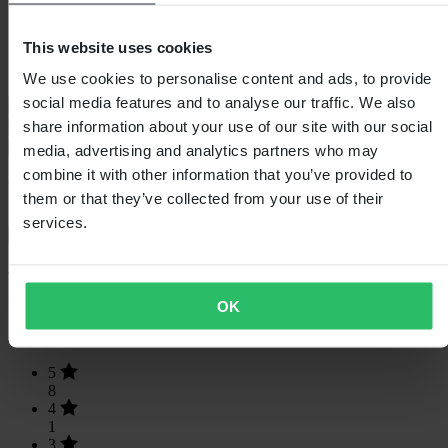
Isolatie
Nee
Hoogte Verpakking
125
This website uses cookies
Kledingmaat
28
Verpakkingsbreedte
215
We use cookies to personalise content and ads, to provide
social media features and to analyse our traffic. We also
Maattabel
share information about your use of our site with our social
Verzending & retouren
Veiligheidsinformatie
media, advertising and analytics partners who may
combine it with other information that you’ve provided to
Klantenbeoordelingen (9)
them or that they’ve collected from your use of their
services.
Toon alleen lokale reviews
4.89
van de 5
OK
Gebaseerd op 9 beoordelingen
5
8
4
1
3