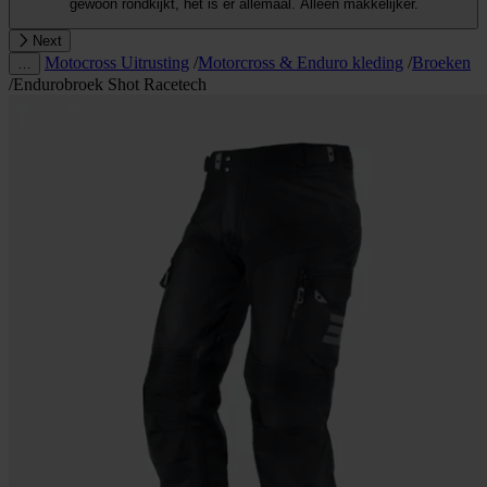
gewoon rondkijkt, het is er allemaal. Alleen makkelijker.
Next
Motocross Uitrusting
/
Motorcross & Enduro kleding
/
Broeken
…
/
Endurobroek Shot Racetech