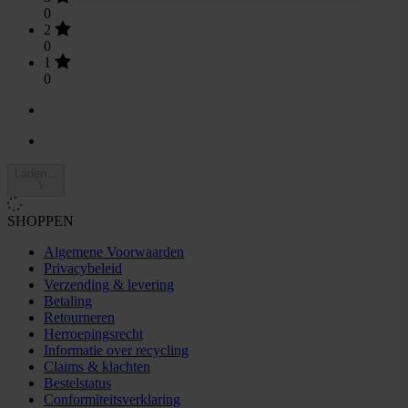
0
2
0
1
0
Laden...
SHOPPEN
Algemene Voorwaarden
Privacybeleid
Verzending & levering
Betaling
Retourneren
Herroepingsrecht
Informatie over recycling
Claims & klachten
Bestelstatus
Conformiteitsverklaring