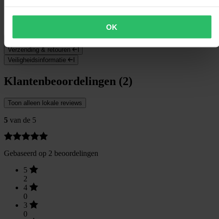
Hoogte Verpakking
115
Kledingmaat
M
Verpakkingsbreedte
195
OK
Maattabel
Verzending & retouren
Veiligheidsinformatie
Klantenbeoordelingen (2)
Toon alleen lokale reviews
5
van de 5
Gebaseerd op 2 beoordelingen
5
2
4
0
3
0