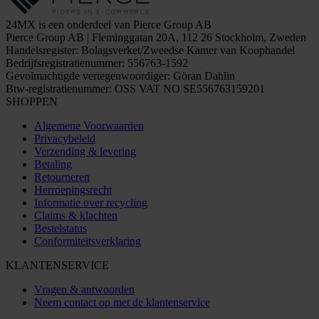
24MX is een onderdeel van Pierce Group AB
Pierce Group AB | Fleminggatan 20A, 112 26 Stockholm, Zweden
Handelsregister: Bolagsverket/Zweedse Kamer van Koophandel
Bedrijfsregistratienummer: 556763-1592
Gevolmachtigde vertegenwoordiger: Göran Dahlin
Btw-registratienummer: OSS VAT NO SE556763159201
SHOPPEN
Algemene Voorwaarden
Privacybeleid
Verzending & levering
Betaling
Retourneren
Herroepingsrecht
Informatie over recycling
Claims & klachten
Bestelstatus
Conformiteitsverklaring
KLANTENSERVICE
Vragen & antwoorden
Neem contact op met de klantenservice