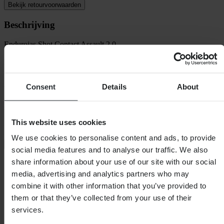
Bekijk retourvoorwaarden
Beschrijving
Endurojas Shot Contact Assault 2.0
Kenmerken:
• Lichte jas in enduro-stijl.
• Ergonomische pasvorm ontworpen voor optimale
Consent
Details
About
bewegingsvrijheid.
• Algemene constructie van polyester 600 Deniers voor comfort en
slijtvastheid.
• Zachte nekvoering.
This website uses cookies
• Verwijderbare mouwen.
• Verstelbare
We use cookies to personalise content and ads, to provide
+
Volledige beschrijving weergeven
social media features and to analyse our traffic. We also
share information about your use of our site with our social
Specificaties
media, advertising and analytics partners who may
Waterdicht
Ja
combine it with other information that you’ve provided to
Kleur
Zwart/Oranje
them or that they’ve collected from your use of their
Verpakkingslengte
395
services.
Verpakkingsgewicht
973
Isolatie
Nee