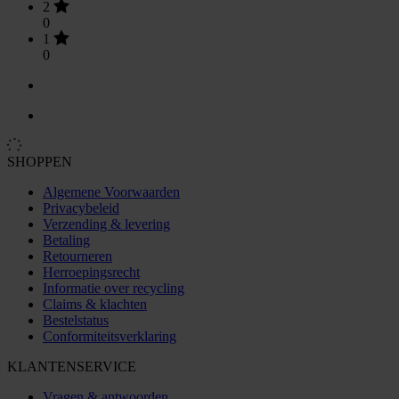
2
0
1
0
SHOPPEN
Algemene Voorwaarden
Privacybeleid
Verzending & levering
Betaling
Retourneren
Herroepingsrecht
Informatie over recycling
Claims & klachten
Bestelstatus
Conformiteitsverklaring
KLANTENSERVICE
Vragen & antwoorden