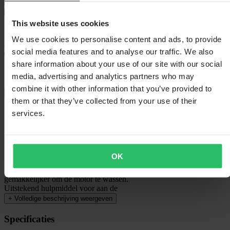
This website uses cookies
Bezorging: 5–9 werkdagen
We use cookies to personalise content and ads, to provide
social media features and to analyse our traffic. We also
share information about your use of our site with our social
60 dagen retourrecht
media, advertising and analytics partners who may
combine it with other information that you’ve provided to
Bekijk retourvoorwaarden
them or that they’ve collected from your use of their
Beschrijving
services.
Maxima is de keuze als je een standaard wilt die het gewone
overstijgt!
Doet glanzen als nieuw!
OK
Maxima SC1 Clear Coat is geschikt voor kunststof, glasvezel en
gelakte oppervlakken . SC1 Clear Coat maakt het ook
gemakkelijker om de motor te wassen.
Uitstekend hulpmiddel voor aan de
+
Volledige beschrijving weergeven
Specificaties