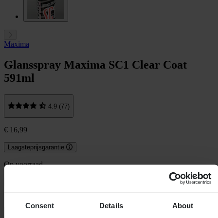
Maxima
Glansspray Maxima SC1 Clear Coat
591ml
4.9 (77)
€ 16,99
Laagsteprijsgarantie
Op voorraad
In winkelwagen
Consent
Details
About