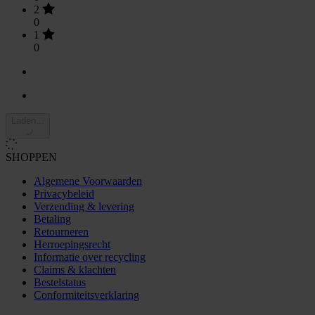
2
0
1
0
Laden...
SHOPPEN
Algemene Voorwaarden
Privacybeleid
Verzending & levering
Betaling
Retourneren
Herroepingsrecht
Informatie over recycling
Claims & klachten
Bestelstatus
Conformiteitsverklaring