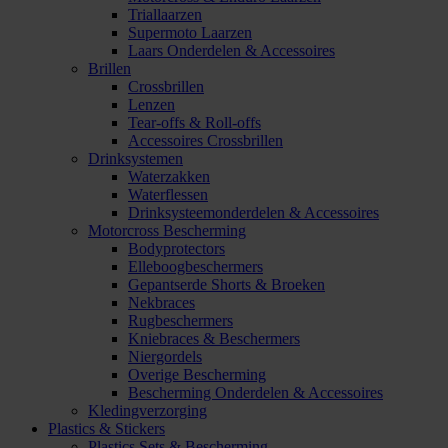
Triallaarzen
Supermoto Laarzen
Laars Onderdelen & Accessoires
Brillen
Crossbrillen
Lenzen
Tear-offs & Roll-offs
Accessoires Crossbrillen
Drinksystemen
Waterzakken
Waterflessen
Drinksysteemonderdelen & Accessoires
Motorcross Bescherming
Bodyprotectors
Elleboogbeschermers
Gepantserde Shorts & Broeken
Nekbraces
Rugbeschermers
Kniebraces & Beschermers
Niergordels
Overige Bescherming
Bescherming Onderdelen & Accessoires
Kledingverzorging
Plastics & Stickers
Plastics Sets & Bescherming