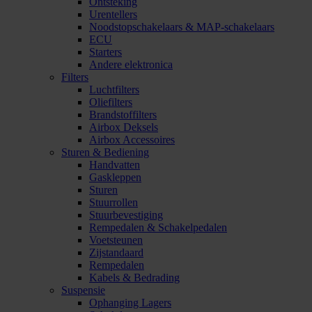
Ontsteking
Urentellers
Noodstopschakelaars & MAP-schakelaars
ECU
Starters
Andere elektronica
Filters
Luchtfilters
Oliefilters
Brandstoffilters
Airbox Deksels
Airbox Accessoires
Sturen & Bediening
Handvatten
Gaskleppen
Sturen
Stuurrollen
Stuurbevestiging
Rempedalen & Schakelpedalen
Voetsteunen
Zijstandaard
Rempedalen
Kabels & Bedrading
Suspensie
Ophanging Lagers