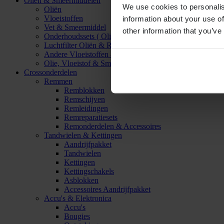
Oliën & Smeermiddelen
We use cookies to personalis
Oliën
Vloeistoffen
information about your use of
Vet & Smeermiddel
other information that you’ve
Onderhoudssets ( Olie & Filter)
Luchtfilter Oliën & Reinigers
Andere Vloeistoffen & Smeermiddelen
Olie, Vloeistof & Smeermiddel Accessoires
Crossonderdelen
Remmen
Remblokken
Remschijven
Remleidingen
Remreparatiesets
Remonderdelen & Accessoires
Tandwielen & Kettingen
Aandrijfpakket
Tandwielen
Kettingen
Kettingschakels
Asblokken
Accessoires Aandrijfpakket
Accu's & Elektronica
Accu's
Bougies