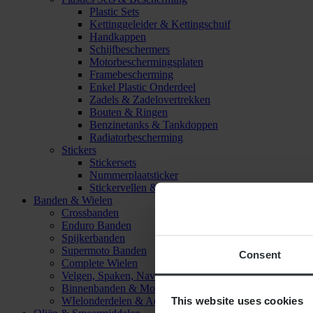
Plastic Sets
Kettinggeleider & Kettingschuif
Handkappen
Schijfbeschermers
Motorbeschermingsplaten
Framebescherming
Enkel Plastic Onderdeel
Zadels & Zadelovertrekken
Bouten & Ringen
Benzinetanks & Tankdoppen
Radiatorbescherming
Stickers
Stickersets
Nummerplaatsticker
Stickervellen & Stickers
Banden & Wielen
Crossbanden
Enduro Banden
Spijkerbanden
Supermoto Banden
Consent
Complete Wielen
Velgen, Spaken, Naven & Lagers
Binnenbanden & Mousses
This website uses cookies
WIelonderdelen & Accessoires