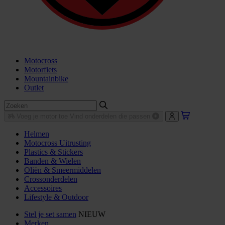
Motocross
Motorfiets
Mountainbike
Outlet
Voeg je motor toe
Vind onderdelen die passen
Helmen
Motocross Uitrusting
Plastics & Stickers
Banden & Wielen
Oliën & Smeermiddelen
Crossonderdelen
Accessoires
Lifestyle & Outdoor
Stel je set samen
NIEUW
Merken