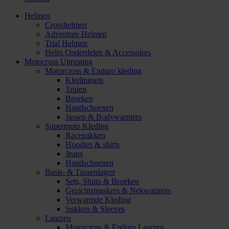
Helmen
Crosshelmen
Adventure Helmen
Trial Helmen
Helm Onderdelen & Accessoires
Motocross Uitrusting
Motorcross & Enduro kleding
Kledingsets
Truien
Broeken
Handschoenen
Jassen & Bodywarmers
Supermoto Kleding
Racepakken
Hoodies & shirts
Jeans
Handschoenen
Basis- & Tussenlagen
Sets, Shirts & Broeken
Gezichtsmaskers & Nekwarmers
Verwarmde Kleding
Sokken & Sleeves
Laarzen
Motorcross & Enduro Laarzen