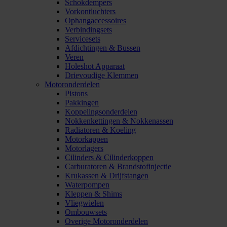
Schokdempers
Vorkontluchters
Ophangaccessoires
Verbindingsets
Servicesets
Afdichtingen & Bussen
Veren
Holeshot Apparaat
Drievoudige Klemmen
Motoronderdelen
Pistons
Pakkingen
Koppelingsonderdelen
Nokkenkettingen & Nokkenassen
Radiatoren & Koeling
Motorkappen
Motorlagers
Cilinders & Cilinderkoppen
Carburatoren & Brandstofinjectie
Krukassen & Drijfstangen
Waterpompen
Kleppen & Shims
Vliegwielen
Ombouwsets
Overige Motoronderdelen