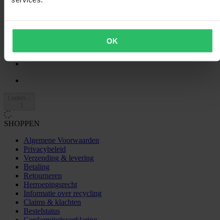
3
1
2
0
1
OK
0
Laden...
SHOPPEN
Algemene Voorwaarden
Privacybeleid
Verzending & levering
Betaling
Retourneren
Herroepingsrecht
Informatie over recycling
Claims & klachten
Bestelstatus
Conformiteitsverklaring