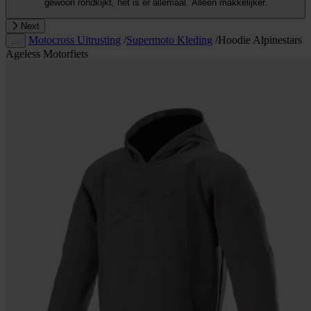
gewoon rondkijkt, het is er allemaal. Alleen makkelijker.
Next
Motocross Uitrusting
/
Supermoto Kleding
/
Hoodie Alpinestars
…
Ageless Motorfiets