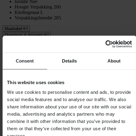
Isolatie
Nee
Hoogte Verpakking
200
Kledingmaat
L
Verpakkingsbreedte
285
Maattabel
Questions & Answers
Verzending & retouren
Veiligheidsinformatie
Klantenbeoordelingen (19)
Consent
Details
About
Toon alleen lokale reviews
This website uses cookies
4.58
van de 5
We use cookies to personalise content and ads, to provide
social media features and to analyse our traffic. We also
Gebaseerd op 19 beoordelingen
share information about your use of our site with our social
media, advertising and analytics partners who may
5
combine it with other information that you’ve provided to
12
4
them or that they’ve collected from your use of their
6
services.