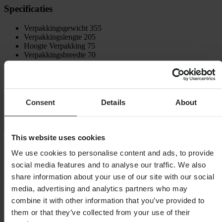
Specificaties
Verpakkingsgewicht
355
Verpakkingslengte
205
Hoogte Verpakking
75
Verpakkingsbreedte
70
Verzending & retouren
Veiligheidsinformatie
Consent
Details
About
Klantenbeoordelingen (106)
Toon alleen lokale reviews
This website uses cookies
4.74
van de 5
We use cookies to personalise content and ads, to provide
social media features and to analyse our traffic. We also
share information about your use of our site with our social
Gebaseerd op 106 beoordelingen
media, advertising and analytics partners who may
5
combine it with other information that you’ve provided to
83
them or that they’ve collected from your use of their
4
18