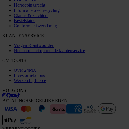
Herroepingsrecht
Informatie over recycling
Claims & klachten
Bestelstatus
Conformiteitsverklaring
KLANTENSERVICE
Vragen & antwoorden
Neem contact op met de klantenservice
OVER ONS
Over 24MX
Investor relations
Werken bij Pierce
VOLG ONS
BETALINGSMOGELIJKHEDEN
VERZENDOPTIES