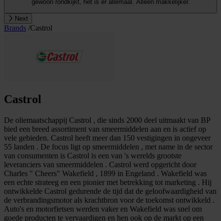
gewoon rondkijkt, het is er allemaal. Alleen makkelijker.
Next
Brands
/
Castrol
Castrol
De oliemaatschappij Castrol , die sinds 2000 deel uitmaakt van BP
bied een breed assortiment van smeermiddelen aan en is actief op
vele gebieden. Castrol heeft meer dan 150 vestigingen in ongeveer
55 landen . De focus ligt op smeermiddelen , met name in de sector
van consumenten is Castrol is een van 's werelds grootste
leveranciers van smeermiddelen . Castrol werd opgericht door
Charles " Cheers" Wakefield , 1899 in Engeland . Wakefield was
een echte strateeg en een pionier met betrekking tot marketing . Hij
ontwikkelde Castrol gedurende de tijd dat de geloofwaardigheid van
de verbrandingsmotor als krachtbron voor de toekomst ontwikkeld .
Auto's en motorfietsen werden vaker en Wakefield was snel om
goede producten te vervaardigen en hen ook op de markt op een