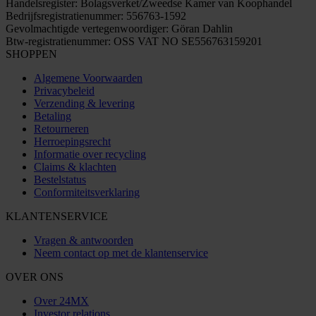
Handelsregister: Bolagsverket/Zweedse Kamer van Koophandel
Bedrijfsregistratienummer: 556763-1592
Gevolmachtigde vertegenwoordiger: Göran Dahlin
Btw-registratienummer: OSS VAT NO SE556763159201
SHOPPEN
Algemene Voorwaarden
Privacybeleid
Verzending & levering
Betaling
Retourneren
Herroepingsrecht
Informatie over recycling
Claims & klachten
Bestelstatus
Conformiteitsverklaring
KLANTENSERVICE
Vragen & antwoorden
Neem contact op met de klantenservice
OVER ONS
Over 24MX
Investor relations