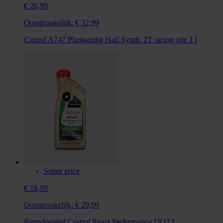
€ 26,99
Oorspronkelijk:
€ 32,99
Castrol A747 Plantaardig Half Synth. 2T racing olie 1 l
Super price
€ 18,99
Oorspronkelijk:
€ 29,99
Remvloeistof Castrol React Performance DOT4