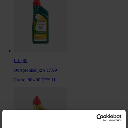
€ 15,99
Oorspronkelijk:
€ 17,99
Castrol 80w90 EPX 1L