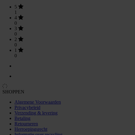
5
1
4
0
3
0
2
0
1
0
SHOPPEN
Algemene Voorwaarden
Privacybeleid
Verzending & levering
Betaling
Retourneren
Herroepingsrecht
Informatie over recycling