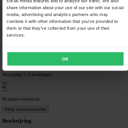
social media features and to analyse our traffic. We also
share information about your use of our site with our social
media, advertising and analytics partners who may
combine it with other information that you’ve provided to
Kledingmaat:
Onesize
them or that they’ve collected from your use of their
services.
In winkelwagen
OK
Bezorging: 5–9 werkdagen
60 dagen retourrecht
Bekijk retourvoorwaarden
Beschrijving