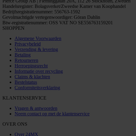
Pierce Group AB | Fleminggatan 20A, 112 26 Stockholm, Zweden
Handelsregister: Bolagsverket/Zweedse Kamer van Koophandel
Bedrijfsregistratienummer: 556763-1592
Gevolmachtigde vertegenwoordiger: Göran Dahlin
Btw-registratienummer: OSS VAT NO SE556763159201
SHOPPEN
Algemene Voorwaarden
Privacybeleid
Verzending & levering
Betaling
Retourneren
Herroepingsrecht
Informatie over recycling
Claims & klachten
Bestelstatus
Conformiteitsverklaring
KLANTENSERVICE
Vragen & antwoorden
Neem contact op met de klantenservice
OVER ONS
Over 24MX