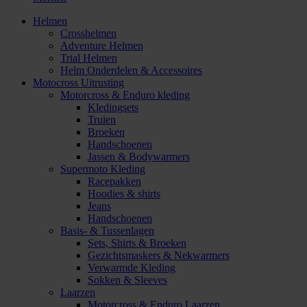
Helmen
Crosshelmen
Adventure Helmen
Trial Helmen
Helm Onderdelen & Accessoires
Motocross Uitrusting
Motorcross & Enduro kleding
Kledingsets
Truien
Broeken
Handschoenen
Jassen & Bodywarmers
Supermoto Kleding
Racepakken
Hoodies & shirts
Jeans
Handschoenen
Basis- & Tussenlagen
Sets, Shirts & Broeken
Gezichtsmaskers & Nekwarmers
Verwarmde Kleding
Sokken & Sleeves
Laarzen
Motorcross & Enduro Laarzen