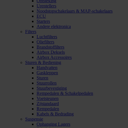
Ontsteking
Urentellers
Noodstopschakelaars & MAP-schakelaars
ECU
Starters
Andere elektronica
Filters
Luchtfilters
Oliefilters
Brandstoffilters
Airbox Deksels
Airbox Accessoires
Sturen & Bediening
Handvatten
Gaskleppen
Sturen
Stuurrollen
Stuurbevestiging
Rempedalen & Schakelpedalen
Voetsteunen
Zijstandaard
Rempedalen
Kabels & Bedrading
Suspensie
Ophanging Lagers