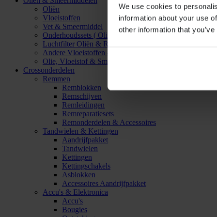
Oliën & Smeermiddelen
We use cookies to personalis
Oliën
Vloeistoffen
information about your use of
Vet & Smeermiddel
other information that you’ve
Onderhoudssets ( Olie & Filter)
Luchtfilter Oliën & Reinigers
Andere Vloeistoffen & Smeermiddelen
Olie, Vloeistof & Smeermiddel Accessoires
Crossonderdelen
Remmen
Remblokken
Remschijven
Remleidingen
Remreparatiesets
Remonderdelen & Accessoires
Tandwielen & Kettingen
Aandrijfpakket
Tandwielen
Kettingen
Kettingschakels
Asblokken
Accessoires Aandrijfpakket
Accu's & Elektronica
Accu's
Bougies