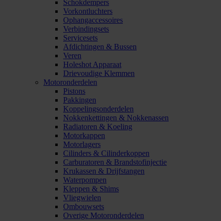
Schokdempers
Vorkontluchters
Ophangaccessoires
Verbindingsets
Servicesets
Afdichtingen & Bussen
Veren
Holeshot Apparaat
Drievoudige Klemmen
Motoronderdelen
Pistons
Pakkingen
Koppelingsonderdelen
Nokkenkettingen & Nokkenassen
Radiatoren & Koeling
Motorkappen
Motorlagers
Cilinders & Cilinderkoppen
Carburatoren & Brandstofinjectie
Krukassen & Drijfstangen
Waterpompen
Kleppen & Shims
Vliegwielen
Ombouwsets
Overige Motoronderdelen