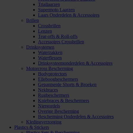
Triallaarzen
Supermoto Laarzen
Laars Onderdelen & Accessoires
Brillen
Crossbrillen
Lenzen
Tear-offs & Roll-offs
Accessoires Crossbrillen
Drinksystemen
Waterzakken
Waterflessen
Drinksysteemonderdelen & Accessoires
Motorcross Bescherming
Bodyprotectors
Elleboogbeschermers
Gepantserde Shorts & Broeken
Nekbraces
Rugbeschermers
Kniebraces & Beschermers
Niergordels
Overige Bescherming
Bescherming Onderdelen & Accessoires
Kledingverzorging
Plastics & Stickers
Plastics Sets & Bescherming