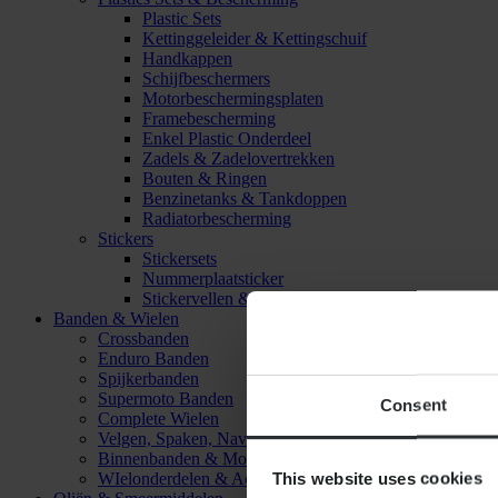
Plastic Sets
Kettinggeleider & Kettingschuif
Handkappen
Schijfbeschermers
Motorbeschermingsplaten
Framebescherming
Enkel Plastic Onderdeel
Zadels & Zadelovertrekken
Bouten & Ringen
Benzinetanks & Tankdoppen
Radiatorbescherming
Stickers
Stickersets
Nummerplaatsticker
Stickervellen & Stickers
Banden & Wielen
Crossbanden
Enduro Banden
Spijkerbanden
Supermoto Banden
Consent
Complete Wielen
Velgen, Spaken, Naven & Lagers
Binnenbanden & Mousses
This website uses cookies
WIelonderdelen & Accessoires