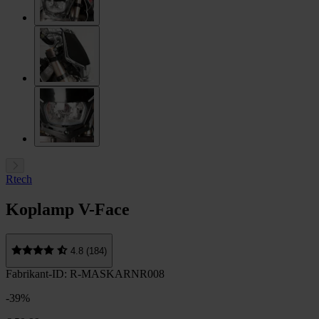
Rtech
Koplamp V-Face
4.8 (184)
Fabrikant-ID: R-MASKARNR008
-39%