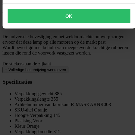
Bekijk retourvoorwaarden
Beschrijving
OK
Mooie koplamp van Racetech!
De universele bevestiging en het weldoordachte ontwerp zorgen
ervoor dat deze lamp op alle motoren op de markt past.
Wordt bevestigd met behulp van meegeleverde krachtige rubberen
lussen die rond de voorvork vastgezet worden.
De stickers aan de zijkant
+
Volledige beschrijving weergeven
Specificaties
Verpakkingsgewicht
885
Verpakkingslengte
355
Artikelnummer van fabrikant
R-MASKARNR008
SKU-titel
Oranje
Hoogte Verpakking
145
Plaatsing
Voor
Kleur
Oranje
Verpakkingsbreedte
315