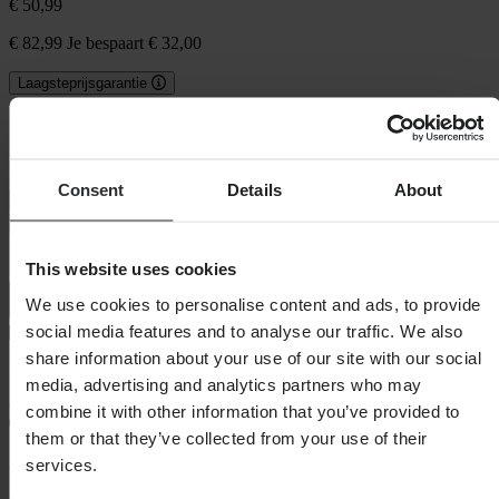
€ 50,99
€ 82,99
Je bespaart € 32,00
Laagsteprijsgarantie
Beperkte voorraad - nog maar 1 over
Kleur:
Oranje
Consent
Details
About
Kleur: Oranje
In winkelwagen
This website uses cookies
We use cookies to personalise content and ads, to provide
social media features and to analyse our traffic. We also
share information about your use of our site with our social
Verlengde levertijd
media, advertising and analytics partners who may
combine it with other information that you’ve provided to
them or that they’ve collected from your use of their
services.
60 dagen retourrecht