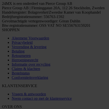
24MX is een onderdeel van Pierce Group AB
Pierce Group AB | Fleminggatan 20A, 112 26 Stockholm, Zweden
Handelsregister: Bolagsverket/Zweedse Kamer van Koophandel
Bedrijfsregistratienummer: 556763-1592
Gevolmachtigde vertegenwoordiger: Göran Dahlin
Btw-registratienummer: OSS VAT NO SE556763159201
SHOPPEN
Algemene Voorwaarden
Privacybeleid
Verzending & levering
Betaling
Retourneren
Herroepingsrecht
Informatie over recycling
Claims & klachten
Bestelstatus
Conformiteitsverklaring
KLANTENSERVICE
Vragen & antwoorden
Neem contact op met de klantenservice
OVER ONS